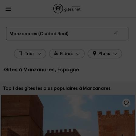
Gites.net
Gites Espagne
Gites Castille-La Manche
Gites Ciudad Real
Gites
Manzanares
Gîtes à Manzanares de 2026
Manzanares (Ciudad Real)
Trier
Filtres
Plans
Gîtes à Manzanares, Espagne
Trier par:
Top 1 des gîtes les plus populaires à Manzanares