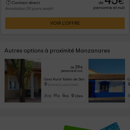
45
€
de
Contact direct
personne et nuit
Annulation 30 jours avant
VOIR L’OFFRE
Autres options à proximité Manzanares
39
de
€
personne et nuit
Casa Rural Tablas de Daimiel
C
Daimiel (Ciudad Real)
12
6
6
23km