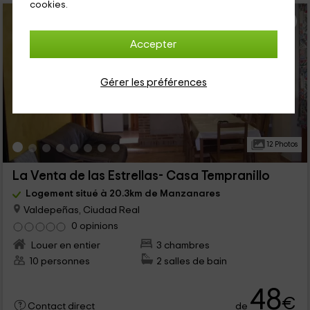
cookies.
Accepter
Gérer les préférences
12 Photos
La Venta de las Estrellas- Casa Tempranillo
Logement situé à 20.3km de Manzanares
Valdepeñas, Ciudad Real
0 opinions
Louer en entier
3 chambres
10 personnes
2 salles de bain
48
€
de
Contact direct