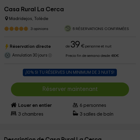
Casa Rural La Cerca
Madridejos, Tolède
3
opinions
5 RÉSERVATIONS CONFIRMÉES
39
€
Réservation directe
de
personne et nuit
Annulation 30 jours
Precio fin de semana desde 480€
¡10% SI TU RÉSERVES UN MINIMUM DE 3 NUITS!
Réserver maintenant
Louer en entier
6
personnes
3
chambres
3
salles de bain
Description de Casa Rural La Cerca