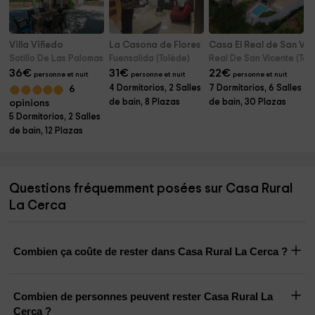
Villa Viñedo
La Casona de Flores
Casa El Real de San Vi
Sotillo De Las Palomas (Tolède)
Fuensalida (Tolède)
Real De San Vicente (Tol
36
€
31
€
22
€
personne et nuit
personne et nuit
personne et nuit
4 Dormitorios, 2 Salles
7 Dormitorios, 6 Salles
6
de bain, 8 Plazas
de bain, 30 Plazas
opinions
5 Dormitorios, 2 Salles
de bain, 12 Plazas
Questions fréquemment posées sur Casa Rural
La Cerca
Combien ça coûte de rester dans Casa Rural La Cerca ?
Combien de personnes peuvent rester Casa Rural La
Cerca ?