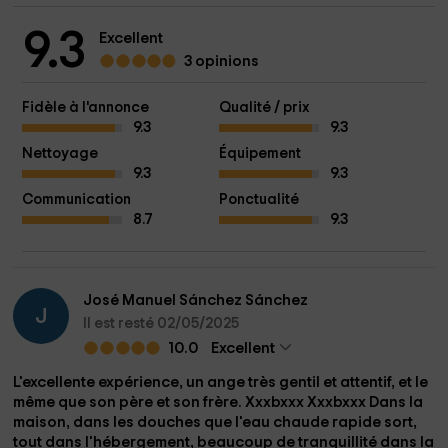
9.3
Excellent
3 opinions
Fidèle à l'annonce
Qualité / prix
9.3
9.3
Nettoyage
Équipement
9.3
9.3
Communication
Ponctualité
8.7
9.3
José Manuel Sánchez Sánchez
J
Il est resté 02/05/2025
10.0
Excellent
L'excellente expérience, un ange très gentil et attentif, et le
même que son père et son frère. Xxxbxxx Xxxbxxx Dans la
maison, dans les douches que l'eau chaude rapide sort,
tout dans l'hébergement, beaucoup de tranquillité dans la