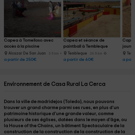
Capea à Tomelloso avec 
Capea et séance de 
Cap à
accès à la piscine
paintball à Tembleque
journ
Alcazar De San Juan
Tembleque
Tem
3.5 km
26.5 km
a partir de 250€
a partir de 60€
a part
Environnement de Casa Rural La Cerca
Dans la ville de
madridejos (Toledo)
, nous pouvons
trouver un grand charme parmi ses rues, en plus d'un
patrimoine historique
d'une grande valeur, comme
plusieurs de ses
églises
,
datées dans le moyen d'âge
, ou
la
House of the Chains
, un bâtiment Spectaculaire de la
construction de la construction de la construction de la