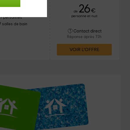
26
€
de
personne et nuit
17 personnes
7 salles de bain
Contact direct
Réponse après 72h
VOIR L’OFFRE