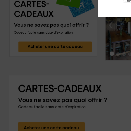
Gér
CARTES-
CADEAUX
‹
Vous ne savez pas quoi offrir ?
Cadeau facile sans date d'expiration
Acheter une carte cadeau
CARTES-CADEAUX
Vous ne savez pas quoi offrir ?
Cadeau facile sans date d'expiration
Acheter une carte cadeau