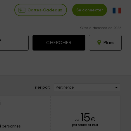
Cartes-Cadeaux
Se connecter
Gîtes à Hotonnes de 2026
s
Plans
Trier par:
i
15
€
de
personne et nuit
4 personnes