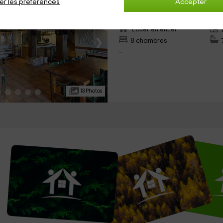
er les préférences
Accepter
Hotonnes, Ain
0 opinions
Louer en entier
›
8 chambres
...
13 Photos