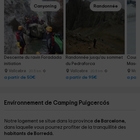
Canyoning
Randonnée
Descente du ravin Foradada 
Randonnée jusqu'au sommet 
Cours
initiation
du Pedraforca
Masell
et 17h.
Vallcebre
Vallcebre
Mas
20.5 km
20.5 km
a partir de 50€
a partir de 95€
a part
Environnement de Camping Puigcercós
Notre logement se situe dans la province
de Barcelone,
dans laquelle vous pourrez profiter de la tranquillité des
habitants de Borredá.