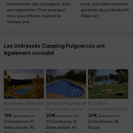
commissions aux voyageurs, mais 
nous, vous êtes couverts pa
aux logements. C'est pourquoi 
garantie de protectionVoy
nous vous offrons toujours le 
Gites.net
meilleur prix.
Les intéressés Camping Puigcercós ont
également consulté
Bungalows Campalans
Camping Puig Reig- Mobil Homes
El Carlitos
Borreda (Barcelone)
Puig reig (Barcelone)
Arenys De Mar (Barcelone
15
€
20
€
24
€
personne et nuit
personne et nuit
personne et nuit
10 Dormitorios, 10
20 Dormitorios, 10
16 Dormitorios, 36
Salles de bain, 40
Salles de bain, 40
Plazas