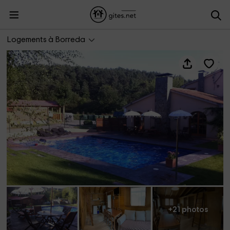
Camping Puigcercós
Logements à Borreda
+21 photos