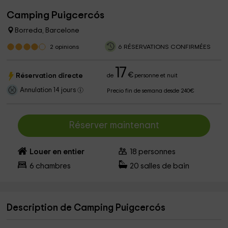
Camping Puigcercós
Borreda, Barcelone
2
opinions
6 RÉSERVATIONS CONFIRMÉES
17
€
Réservation directe
de
personne et nuit
Annulation 14 jours
Precio fin de semana desde 240€
Réserver maintenant
Louer en entier
18
personnes
6
chambres
20
salles de bain
Description de Camping Puigcercós