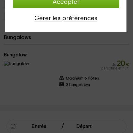
Accepter
Chalets ou Bungalows Catalogne
Chalets ou Bungalows Barcelone
Chalets ou Bungalows Borreda
Gérer les préférences
Bungalows
Bungalow
20
de
€
personne et nuit
Maximum 6 hôtes
3 bungalows