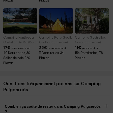
Plazas
Plazas
Camping Fontfreda
Camping Parc Gualba
Camping 3 Estrellas
Castellar Del Riu (Barcelone)
Gualba (Barcelone)
Gava (Barcelone)
17
€
25
€
11
€
personne et nuit
personne et nuit
personne et nuit
40 Dormitorios, 30
11 Dormitorios, 34
156 Dormitorios, 78
Salles de bain, 120
Plazas
Plazas
Plazas
Questions fréquemment posées sur Camping
Puigcercós
Combien ça coûte de rester dans Camping Puigcercós
?