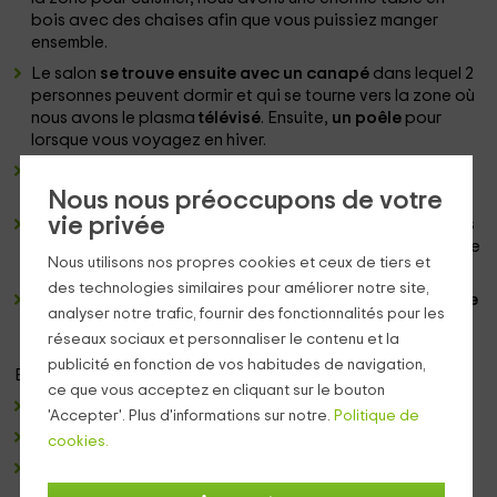
bois avec des chaises afin que vous puissiez manger
ensemble.
Le salon
se trouve ensuite avec un canapé
dans lequel 2
personnes peuvent dormir et qui se tourne vers la zone où
nous avons le plasma
télévisé
. Ensuite,
un poêle
pour
lorsque vous voyagez en hiver.
Une
salle de bain complète
avec
demi-bain et miroir
,
également en bois et avec beaucoup de lumière.
Nous nous préoccupons de votre
vie privée
Les
2 chambres
ont des portes de grange qui en font des
espaces uniques. L'un d'eux a un
lit de mariage
, tandis que
Nous utilisons nos propres cookies et ceux de tiers et
l'autre a quelques individus.
des technologies similaires pour améliorer notre site,
Dans le
extérieur
, nous avons
un large porche avec table
analyser notre trafic, fournir des fonctionnalités pour les
et chaises.
réseaux sociaux et personnaliser le contenu et la
publicité en fonction de vos habitudes de navigation,
Et parmi les installations de camping
partagées
sont:
>
ce que vous acceptez en cliquant sur le bouton
Les piscines
et les zones vertes.
'Accepter'. Plus d'informations sur notre.
Politique de
Le magasin
et le restaurant.
cookies.
Les salles de bains publiques
et l'aire de stationnement.