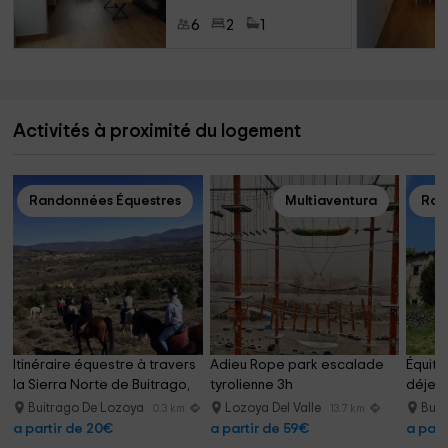
6
2
1
Activités à proximité du logement
Randonnées Équestres
Multiaventura
Ran
Itinéraire équestre à travers 
Adieu Rope park escalade 
Équita
la Sierra Norte de Buitrago, 
tyrolienne 3h
déjeun
1h
Madri
Buitrago De Lozoya
Lozoya Del Valle
Buit
0.3 km
13.7 km
a partir de 20€
a partir de 59€
a part