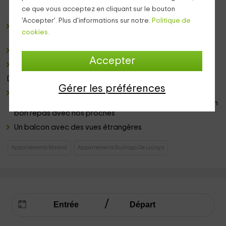
crucial avec une fenêtre à l'étranger. Il a un évier avec un
ce que vous acceptez en cliquant sur le bouton
design en bois et WC
'Accepter'. Plus d'informations sur notre.
Politique de
une zone de restauration
avec une table de chaises en
cookies.
bois bouillies dans des couleurs blanches
Le
salon
a une télévision à écran plat
Accepter
Une cuisine
entièrement équipée
Dans le
extérieur
nous avons:
Gérer les préférences
une terrasse avec une zone membre
avec table et
chaises. C'est un espace idéal pour goûter et profiter d'un
bon repas avec nos proches
Un balcon avec des vues étrangères
Appartements Madrid
Appartements Buitrago De Lozoya