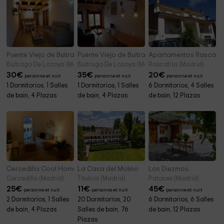
Puente Viejo de Buitrago- Casa Fresno
Puente Viejo de Buitrago - Casa Enebro
Apartamentos Rascafría
Buitrago De Lozoya (Madrid)
Buitrago De Lozoya (Madrid)
Rascafría (Madrid)
30
€
35
€
20
€
personne et nuit
personne et nuit
personne et nuit
1 Dormitorios, 1 Salles
1 Dormitorios, 1 Salles
6 Dormitorios, 4 Salles
de bain, 4 Plazas
de bain, 4 Plazas
de bain, 12 Plazas
Cercedilla Cool Home - La Holandesa
La Casa del Molino
Los Diezmos
Cercedilla (Madrid)
Titulcia (Madrid)
Patones (Madrid)
25
€
11
€
45
€
personne et nuit
personne et nuit
personne et nuit
2 Dormitorios, 1 Salles
20 Dormitorios, 20
6 Dormitorios, 6 Salles
de bain, 4 Plazas
Salles de bain, 76
de bain, 12 Plazas
Plazas