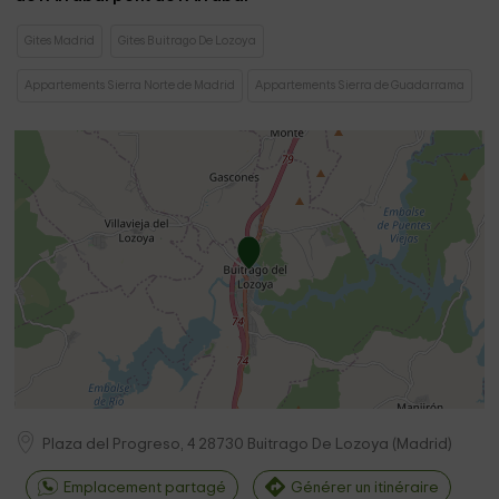
Gites Madrid
Gites Buitrago De Lozoya
Appartements Sierra Norte de Madrid
Appartements Sierra de Guadarrama
Plaza del Progreso, 4
28730
Buitrago De Lozoya
(
Madrid
)
Emplacement partagé
Générer un itinéraire