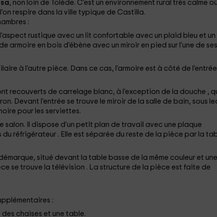
isa
, non loin de Tolède. C'est un environnement rural très calme o
l'on respire dans la ville typique de Castilla.
hambres :
'aspect rustique avec un lit confortable avec un plaid bleu et un
nde armoire en bois d'ébène avec un miroir en pied sur l'une de se
imilaire à l'autre pièce. Dans ce cas, l'armoire est à côté de l'entrée
s sont recouverts de carrelage blanc, à l'exception de la douche
, q
n. Devant l'entrée se trouve le miroir de la salle de bain, sous le
moire pour les serviettes.
ce salon. Il dispose d'un petit plan de travail avec une plaque
s du réfrigérateur
. Elle est séparée du reste de la pièce par la ta
 démarque, situé devant la table basse de la même couleur et un
ce se trouve la télévision
. La structure de la pièce est faite de
pplémentaires :
des chaises et une table.