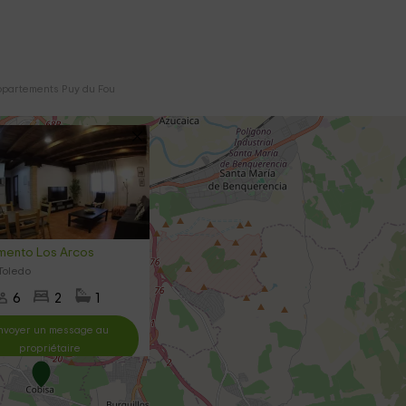
partements Puy du Fou
mento Los Arcos
Toledo
6
2
1
nvoyer un message au
propriétaire