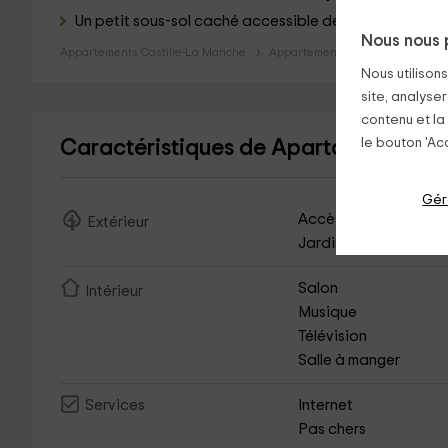
Un petit sous-sol caché
accessible depuis le salon, d
Nous nous 
Appartements Castille-La Manche
Appartements Tolède
Appart
Nous utilison
site, analyser
contenu et la
le bouton 'Acc
Caractéristiques de Apartamento Lo
Gér
Accès asphalté
Extérieur
Jardin
Salon
Intérieur
Musique
Télévision
Salle à manger
Internet
Services
Pas chers