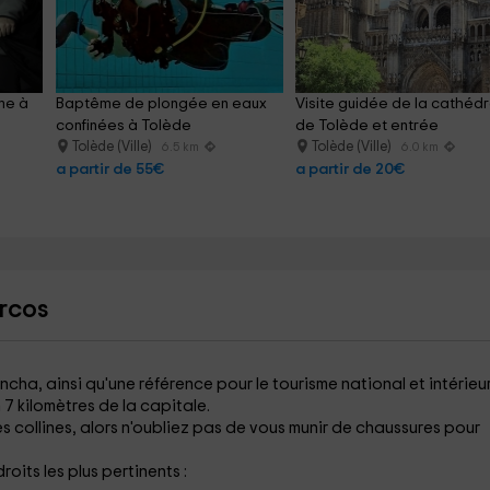
me à 
Baptême de plongée en eaux 
Visite guidée de la cathédr
confinées à Tolède
de Tolède et entrée
Tolède (Ville)
Tolède (Ville)
6.5 km
6.0 km
a partir de 55€
a partir de 20€
rcos
ancha, ainsi qu'une référence pour le tourisme national et intérieu
n 7 kilomètres de la capitale.
ses collines, alors n'oubliez pas de vous munir de chaussures pour
roits les plus pertinents :