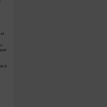
ù
s
 et
ui
quel
ble à
e