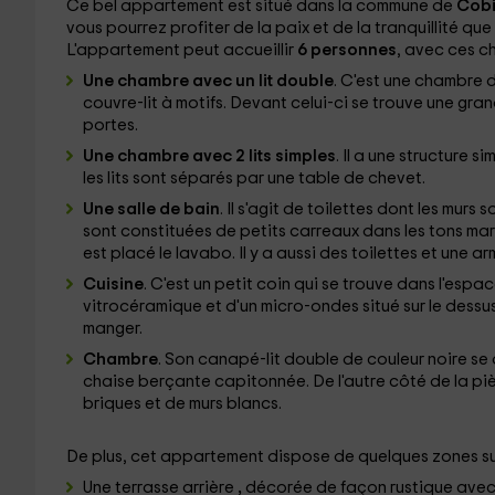
Ce bel appartement est situé dans la commune de
Cob
vous pourrez profiter de la paix et de la tranquillité que 
L'appartement peut accueillir
6 personnes
, avec ces c
Une chambre avec un lit double
. C'est une chambre d
couvre-lit à motifs. Devant celui-ci se trouve une gra
portes.
Une chambre avec 2 lits simples
. Il a une structure s
les lits sont séparés par une table de chevet.
Une salle de bain
. Il s'agit de toilettes dont les mur
sont constituées de petits carreaux dans les tons marro
est placé le lavabo. Il y a aussi des toilettes et une ar
Cuisine
. C'est un petit coin qui se trouve dans l'espa
vitrocéramique
et d'un micro-ondes
situé sur le dessu
manger.
Chambre
. Son canapé-lit double de couleur noire se
chaise berçante capitonnée. De l'autre côté de la piè
briques et de murs blancs.
De plus, cet appartement dispose de quelques zones su
Une terrasse arrière
,
décorée de façon rustique avec 