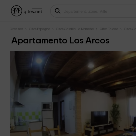
Gites.net
Gites Espagne
Gites Castille-La Manche
Gites Tolède
Gites C
Apartamento Los Arcos