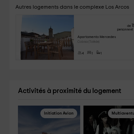
Autres logements dans le complexe Los Arcos
1
de
personne et 
Apartamento Mercedes
Cobisa (Tolède)
4
1
1
Activités à proximité du logement
Initiation Avion
Multiavent