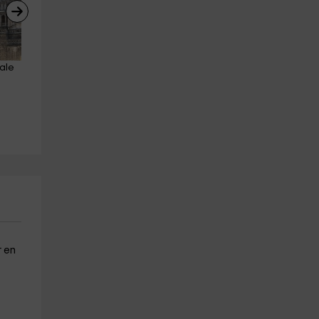
ale 
Vol en montgolfière pour 
Tim Burton's Gymkhana World
adultes au-dessus de Tolède, 1 
Toledo 2 heures
heure
Tolède (Ville)
5.9 km
Tolède (Ville)
a partir de 40€
7.9 km
a partir de 215€
r en