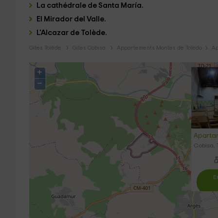
La cathédrale de Santa María.
El Mirador del Valle.
L'Alcazar de Tolède.
Gites Tolède
Gites Cobisa
Appartements Montes de Toledo
Ap
+
−
Aparta
Cobisa, 
E