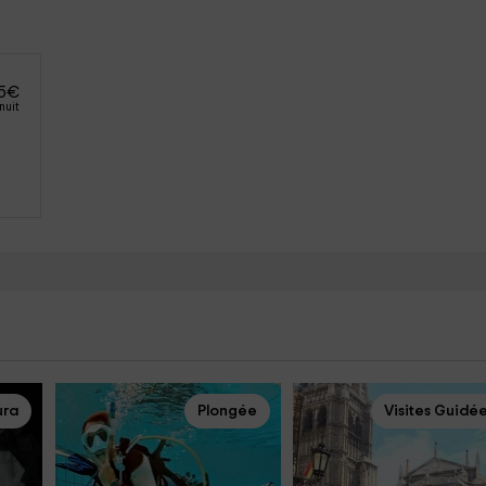
5
€
nuit
ura
Plongée
Visites Guidé