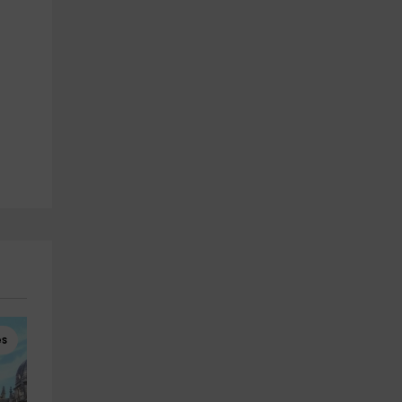
es
Vol en Montgolfière
Visites Guidées