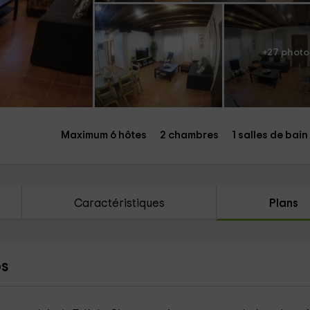
+27 photo
Maximum 6 hôtes
2 chambres
1 salles de bain
Caractéristiques
Plans
os