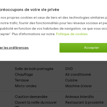
ans lequel se trouvent quelques jeux de société
.
préoccupons de votre vie privée
ements Cobisa
s nos propres cookies et ceux de tiers et des technologies similaires 
 notre trafic, fournir des fonctionnalités pour les réseaux sociaux et pe
 publicité en fonction de vos habitudes de navigation, ce que vous ac
epter'. Plus d'informations sur notre.
Politique de cookies.
s Arcos
(Appartements Ruraux)
er les préférences
Accepter
Mobilier de jardin
Parking
Salle de bain partagée
DVD
Chauffage
Air conditionné
Terrasse
Cuisine
Micro-ondes
Machine à laver
Caution demandée
Animaux Interdits
Ouvert la veille du nouvel
Restaurant à proximité
an