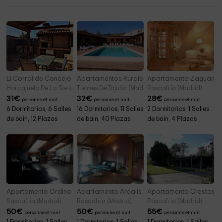
El Corral de Concejo
Apartamentos Rurales Vega de Tielmes
Apartamento Zaguán
Horcajuelo De La Sierra (Madrid)
Tielmes De Tajuña (Madrid)
Rascafría (Madrid)
31
€
32
€
28
€
personne et nuit
personne et nuit
personne et nuit
6 Dormitorios, 6 Salles
16 Dormitorios, 11 Salles
2 Dormitorios, 1 Salles
de bain, 12 Plazas
de bain, 40 Plazas
de bain, 4 Plazas
Apartamento Ordino
Apartamento Arcalís
Apartamento Crestas
Rascafría (Madrid)
Rascafría (Madrid)
Rascafría (Madrid)
50
€
50
€
55
€
personne et nuit
personne et nuit
personne et nuit