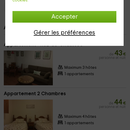
cookies.
Appartements Madrid
Appartements Montejo De La Sierra
Accepter
Appartements
Gérer les préférences
Appartement - Rez-de-Chaussée
43
de
€
personne et nuit
Maximum 3 hôtes
1 appartements
Appartement 2 Chambres
44
de
€
personne et nuit
Maximum 4 hôtes
1 appartements