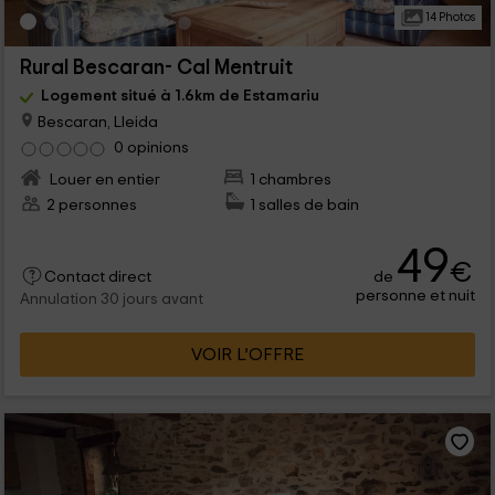
14 Photos
Rural Bescaran- Cal Mentruit
Logement situé à 1.6km de Estamariu
Bescaran, Lleida
0 opinions
Louer en entier
1 chambres
2 personnes
1 salles de bain
49
€
de
Contact direct
personne et nuit
Annulation 30 jours avant
VOIR L’OFFRE