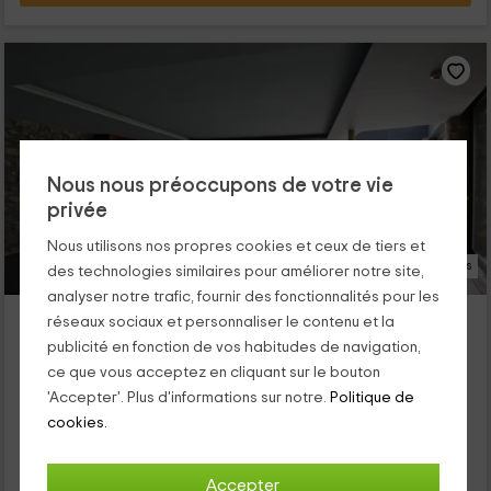
Nous nous préoccupons de votre vie
privée
Nous utilisons nos propres cookies et ceux de tiers et
40 Photos
des technologies similaires pour améliorer notre site,
analyser notre trafic, fournir des fonctionnalités pour les
Dolcet l ´Hotel
réseaux sociaux et personnaliser le contenu et la
Logement situé à 4.9km de Estamariu
publicité en fonction de vos habitudes de navigation,
Alas, Lleida
ce que vous acceptez en cliquant sur le bouton
0 opinions
'Accepter'. Plus d'informations sur notre.
Politique de
cookies.
Pour les chambres
16 chambres
32 personnes
Accepter