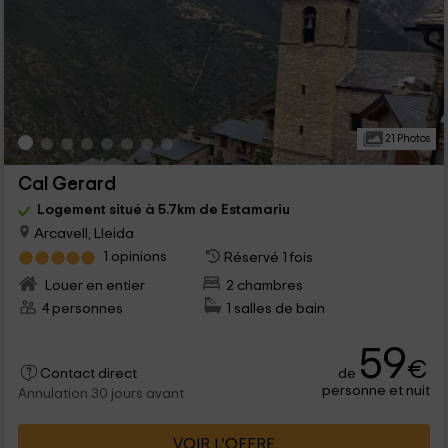
21 Photos
Cal Gerard
Logement situé à 5.7km de Estamariu
Arcavell, Lleida
1 opinions
Réservé 1 fois
Louer en entier
2 chambres
4 personnes
1 salles de bain
59
€
de
Contact direct
personne et nuit
Annulation 30 jours avant
VOIR L’OFFRE