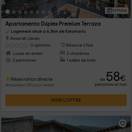
16 Photos
Apartamento Dúplex Premium Terraza
Logement situé à 6.3km de Estamariu
Anserall, Lleida
0 opinions
Réservé 2 fois
Louer en entier
2 chambres
2 personnes
1 salles de bain
58
€
Réservation directe
de
personne et nuit
Annulation 30 jours avant
VOIR L’OFFRE