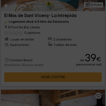
22 Photos
El Mas de Sant Vicenç- La Intrèpida
Logement situé à 5.6km de Estamariu
El Pont De Bar, Lleida
0 opinions
Louer en entier
2 chambres
4 personnes
1 salles de bain
39
€
de
Contact direct
personne et nuit
Annulation 30 jours avant
VOIR L’OFFRE