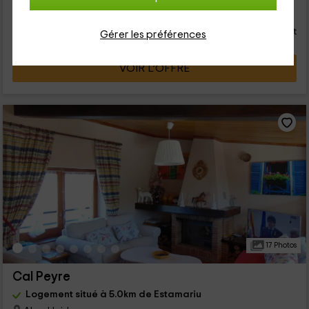
32
€
de
Contact direct
personne et nuit
Annulation 30 jours avant
Gérer les préférences
VOIR L’OFFRE
17 Photos
Cal Peyre
Logement situé à 5.0km de Estamariu