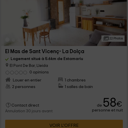
22 Photos
El Mas de Sant Vicenç- La Dolça
Logement situé à 5.6km de Estamariu
El Pont De Bar, Lleida
0 opinions
Louer en entier
1 chambres
2 personnes
1 salles de bain
58
€
de
Contact direct
personne et nuit
Annulation 30 jours avant
VOIR L’OFFRE