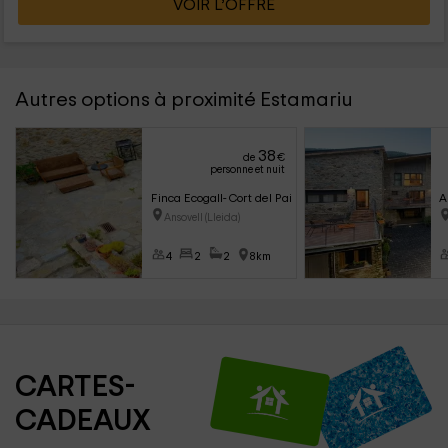
VOIR L’OFFRE
Autres options à proximité Estamariu
38
de
€
personne et nuit
Finca Ecogall- Cort del Pairot
A
Ansovell (Lleida)
4
2
2
8km
CARTES-
CADEAUX