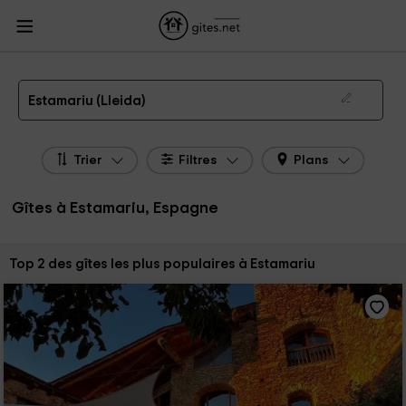
Gites.net
Gites Espagne
Gites Catalogne
Gites Lleida
Gites Estamariu
Gîtes à Estamariu de 2026
Estamariu (Lleida)
Trier
Filtres
Plans
Gîtes à Estamariu, Espagne
Trier par:
Top 2 des gîtes les plus populaires à Estamariu