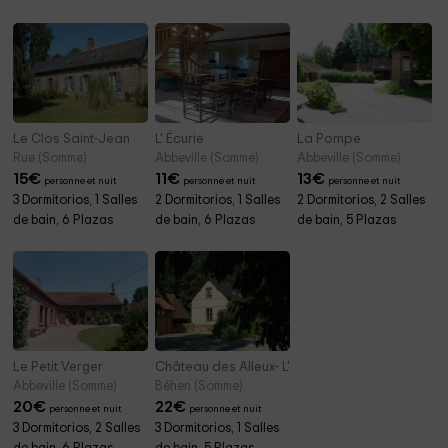
Le Clos Saint-Jean
L' Écurie
La Pompe
Rue (Somme)
Abbeville (Somme)
Abbeville (Somme)
15
€
11
€
13
€
personne et nuit
personne et nuit
personne et nuit
3 Dormitorios, 1 Salles
2 Dormitorios, 1 Salles
2 Dormitorios, 2 Salles
de bain, 6 Plazas
de bain, 6 Plazas
de bain, 5 Plazas
Le Petit Verger
Château des Alleux- L'écurie Neuve
Abbeville (Somme)
Béhen (Somme)
20
€
22
€
personne et nuit
personne et nuit
3 Dormitorios, 2 Salles
3 Dormitorios, 1 Salles