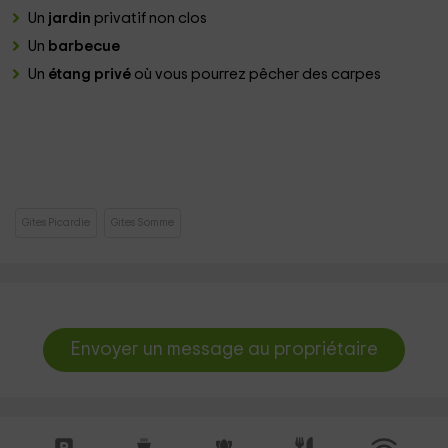
Un
jardin
privatif non clos
Un
barbecue
Un
étang privé
où vous pourrez pêcher des carpes
Gites Picardie
Gites Somme
Envoyer un message au propriétaire