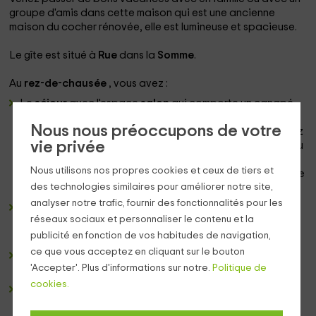
groupe d'amis dans cette maison qui est une ancienne
maison du cocher rénovée, elle est lumineuse et spacieuse.
Le gîte est situé à
Rue
dans la
Somme
.
Au
rez-de-chausée
, vous avez :
Le
séjour
avec l'espace
salon
qui comporte un canapé
rouge et deux chaises avec des coussins et des
Nous nous préoccupons de votre
accoudoirs en tissu pour être plus confortable. Vous avez
vie privée
un tapis à motifs de couleur rouge au centre. Au dessus du
canapé , vous avez un tableau et à côté se trouve une
Nous utilisons nos propres cookies et ceux de tiers et
longue lampe. Vous avez la
télévision
écran plat se trouve
des technologies similaires pour améliorer notre site,
sur un meuble
analyser notre trafic, fournir des fonctionnalités pour les
Ensuite , vou avez l'
espace repas
avec une table ovale
réseaux sociaux et personnaliser le contenu et la
et des chaises fleuries confortables pouvant aceuillir 4
personnes.
publicité en fonction de vos habitudes de navigation,
ce que vous acceptez en cliquant sur le bouton
Pour terminer , la
cuisine
moderne et ouverte aux tns
'Accepter'. Plus d'informations sur notre.
Politique de
rouges avec tous les électroménagers nécessaires.
cookies.
Un
WC