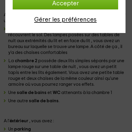
Accepter
A l'
étage
, vous avez deux chambres qui sont desservies par
Gérer les préférences
un escalier indépendant
La
chambre 1
a un grand lit de 160 avec des tapis qui
récouvrent le sol. Des lampes posées sur des tables de
nuit aux extrémités du lit et en face du lit , vous avez un
bureau sur laquelle se trouve une lampe. A côté de ça , il
y'a des chaises confortables
La
chambre 2
posséde deux lits simples séparés par une
lampe rouge sur une table de nuit , vous avez un petit
tapis entre les lits également. Vous avez une petite table
rouge et deux chaises de la même couleur ainsi qu'une
armoire où vous pourrez ranger vos effets.
Une
salle de bains
et
WC
attenants à la chambre 1
Une autre
salle de bains
.
A l'
éxtérieur
, vous avez :
Un
parking