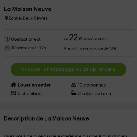
La Maison Neuve
Échiré, Deux-Sèvres
22
€
Contact direct
de
personne et nuit
Réponse après 72h
Precio fin de semana desde 450€
Envoyer un message au propriétaire
Louer en entier
10
personnes
5
chambres
3
salles de bain
Description de La Maison Neuve
Avez vous deja vecu une experience au coeur d'un ancien