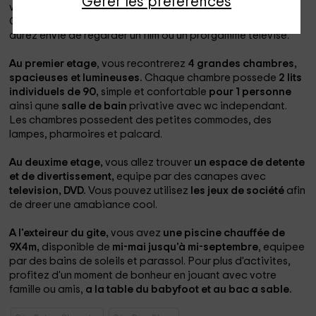
Gérer les préférences
vintage.
Cette piece est equipee d'
une television,
au cas ou vous
aurez envie de regarder un film ou un prorgamme televise.
Au premier etage
, vous recontrerez
4 grandes chambres,
spacieuses et lumineuses.
Chaque chambre possede
2 lits
individuels de 90,
simple et confortable
pour 1 personne
ainsi qune
salle de bain
privative avec wc independant.
Les chambres possedent des petites commodes, des
lampes, pharmoires et palcard.
Au deuxime etage,
vous allez trouver
un espace de detente
et de divertissement,
equipe par des canapes avec
television, DVD.
Vous pouvez utilisez
les jeux de société
afin
de dreer une amabiance cool.
A l'exteireur du gite,
vous avez
une piscine chauffée de
9X4m,
disponible de
mi-mai jusqu'à mi-septembre
, equipee
par des bains de soleils et parassol. Pour plus d'activites,
profitez d'un moment de bonheur en jouant avec votre
famille ou amis,
a la table du babyfoot et au bac a sable.