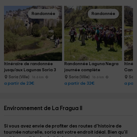
Randonnée
Randonnée
Itinéraire de randonnée 
Randonnée Laguna Negra 
Itinér
jusqu'aux Lagunas Soria 3 
journée complète
Canyon
heures
Soria 
Soria (Ville)
Soria (Ville)
Sori
16.6 km
16.6 km
a partir de 23€
a partir de 32€
a part
Environnement de La Fragua II
Si vous avez envie de profiter des routes d'histoire de
tournée naturelle,
soria
est votre endroit idéal. Bien qu'il