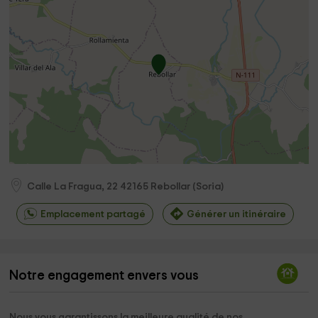
Calle La Fragua, 22
42165
Rebollar
(
Soria
)
Emplacement partagé
Générer un itinéraire
Notre engagement envers vous
Nous vous garantissons la meilleure qualité de nos