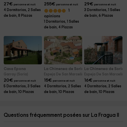
27
€
255
€
29
€
personne et nuit
personne et nuit
personne et nuit
4 Dormitorios, 2 Salles
3 Dormitorios, 1 Salles
1
de bain, 8 Plazas
de bain, 6 Plazas
opinions
1 Dormitorios, 1 Salles
de bain, 4 Plazas
Casa Epona
La Chimenea de Soria I
La Chimenea de Soria II
Garray (Soria)
Espeja De San Marcelino (Soria)
Espeja De San Marcelino 
20
€
15
€
16
€
personne et nuit
personne et nuit
personne et nuit
5 Dormitorios, 3 Salles
4 Dormitorios, 2 Salles
4 Dormitorios, 2 Salles
de bain, 10 Plazas
de bain, 10 Plazas
de bain, 10 Plazas
Questions fréquemment posées sur La Fragua II