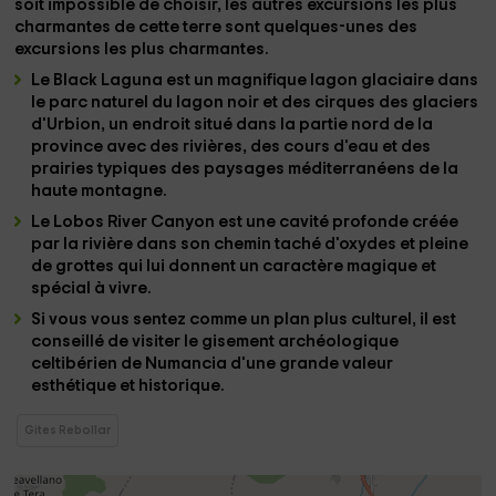
soit impossible de choisir, les autres excursions les plus
charmantes de cette terre sont quelques-unes des
excursions les plus charmantes.
Le
Black Laguna
est un magnifique lagon glaciaire dans
le parc naturel
du lagon noir et des cirques des glaciers
d'Urbion
, un endroit situé dans la partie nord de la
province avec des rivières, des cours d'eau et des
prairies typiques des paysages méditerranéens de la
haute montagne.
Le
Lobos River Canyon
est une cavité profonde créée
par la rivière dans son chemin taché d'oxydes et pleine
de grottes qui lui donnent un caractère magique et
spécial à vivre.
Si vous vous sentez comme un plan plus culturel, il est
conseillé de visiter le gisement archéologique
celtibérien de Numancia
d'une grande valeur
esthétique et historique.
Gites Rebollar