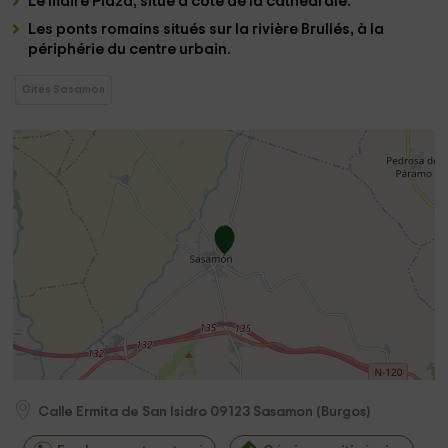
Le maire
Plaza,
situé à côté de la cathédrale.
Les
ponts romains
situés sur la rivière Brullés, à la
périphérie du centre urbain.
Gites Sasamon
Calle Ermita de San Isidro
09123
Sasamon
(
Burgos
)