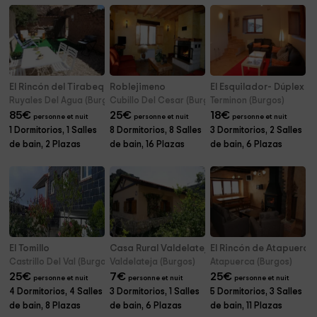
El Rincón del Tirabeque
Roblejimeno
El Esquilador- Dúplex
Ruyales Del Agua (Burgos)
Cubillo Del Cesar (Burgos)
Terminon (Burgos)
85
€
25
€
18
€
personne et nuit
personne et nuit
personne et nuit
1 Dormitorios, 1 Salles
8 Dormitorios, 8 Salles
3 Dormitorios, 2 Salles
de bain, 2 Plazas
de bain, 16 Plazas
de bain, 6 Plazas
El Tomillo
Casa Rural Valdelateja
El Rincón de Atapuerca
Castrillo Del Val (Burgos)
Valdelateja (Burgos)
Atapuerca (Burgos)
25
€
7
€
25
€
personne et nuit
personne et nuit
personne et nuit
4 Dormitorios, 4 Salles
3 Dormitorios, 1 Salles
5 Dormitorios, 3 Salles
de bain, 8 Plazas
de bain, 6 Plazas
de bain, 11 Plazas