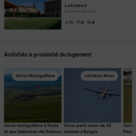
La Ermita II
Sasamon (Burgos)
11
4
4
Activités à proximité du logement
Vol en Montgolfière
Initiation Avion
Vol en montgolfière à Yecla 
Vol en petit avion de 30 
Vol en
et aux Sabinares del Arlanza
minutes à Burgos
Pisuer