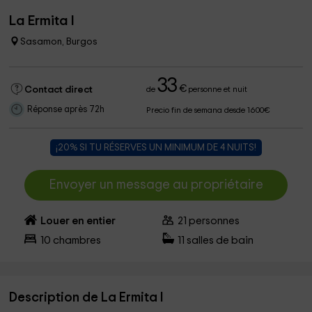
La Ermita I
Sasamon, Burgos
33
€
Contact direct
de
personne et nuit
Réponse après 72h
Precio fin de semana desde 1600€
¡20% SI TU RÉSERVES UN MINIMUM DE 4 NUITS!
Envoyer un message au propriétaire
Louer en entier
21
personnes
10
chambres
11
salles de bain
Description de La Ermita I