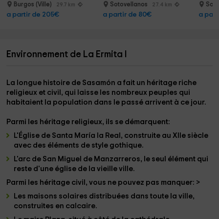
Burgos (Ville)
Sotovellanos
Soto
29.7 km
27.4 km
a partir de 205€
a partir de 80€
a part
Environnement de La Ermita I
La longue histoire de Sasamón a fait un
héritage riche
religieux et civil, qui laisse les nombreux peuples qui
habitaient la population dans le passé arrivent à ce jour.
Parmi les
héritage religieux
, ils se démarquent:
L'Église
de Santa María la Real
, construite au XIIe siècle
avec des éléments de style gothique.
L'arc
de San Miguel de Manzarreros
, le seul élément qui
reste d'une église de la vieille ville.
Parmi les
héritage civil
, vous ne pouvez pas manquer:
>
Les
maisons solaires
distribuées dans toute la ville,
construites en calcaire.