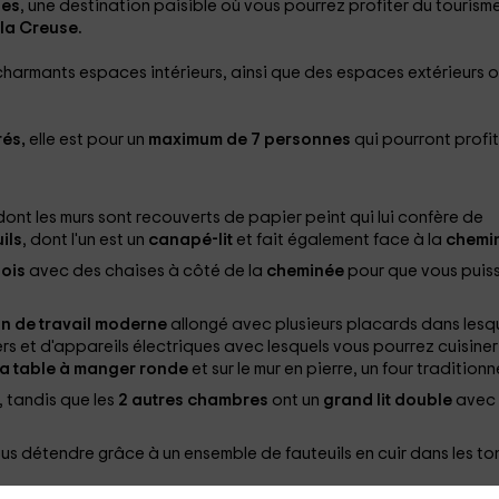
les
, une destination paisible où vous pourrez profiter du tourism
la Creuse.
charmants espaces intérieurs, ainsi que des espaces extérieurs 
rés,
elle est pour un
maximum de 7 personnes
qui pourront profit
nt les murs sont recouverts de papier peint qui lui confère de
ils
, dont l'un est un
canapé-lit
et fait également face à la
chemi
ois
avec des chaises à côté de la
cheminée
pour que vous puis
n de travail moderne
allongé avec plusieurs placards dans lesq
rs et d'appareils électriques avec lesquels vous pourrez cuisiner
a table à manger ronde
et sur le mur en pierre, un four traditionne
, tandis que les
2 autres chambres
ont un
grand lit double
avec
us détendre grâce à un ensemble de fauteuils en cuir dans les to