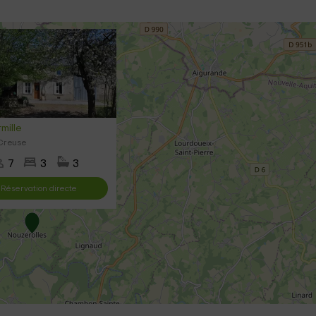
mille
Creuse
7
3
3
Réservation directe