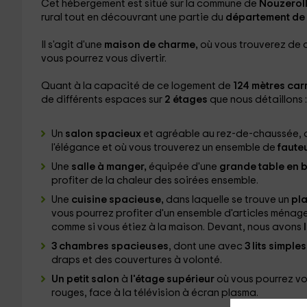
Cet hébergement est situé sur la commune de
Nouzerol
rural tout en découvrant une partie du
département de 
Il s'agit d'une
maison de charme,
où vous trouverez de 
vous pourrez vous divertir.
Quant à la capacité de ce logement de
124 mètres car
de différents espaces sur
2 étages
que nous détaillons :
Un
salon spacieux
et agréable au rez-de-chaussée, do
l'élégance et où vous trouverez un ensemble de
fauteu
Une
salle à manger,
équipée d'une
grande table en b
profiter de la chaleur des soirées ensemble.
Une
cuisine spacieuse,
dans laquelle se trouve un
pla
vous pourrez profiter d'un ensemble d'articles ménage
comme si vous étiez à la maison. Devant, nous avons
l
3 chambres spacieuses
, dont une avec
3 lits simples
draps et des couvertures à volonté.
Un petit salon
à
l'étage supérieur
où vous pourrez vo
rouges, face à la télévision à écran plasma.