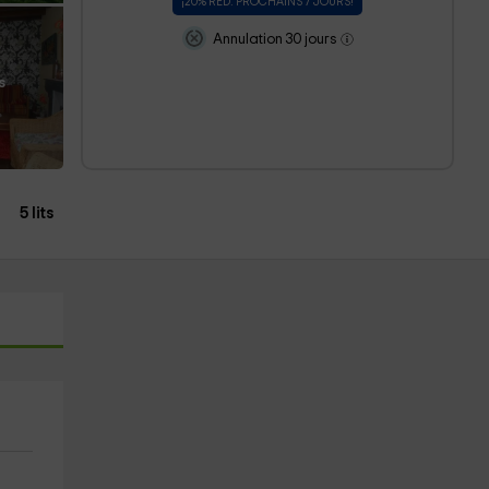
¡20% RÉD. PROCHAINS 7 JOURS!
Annulation 30 jours
s
5 lits