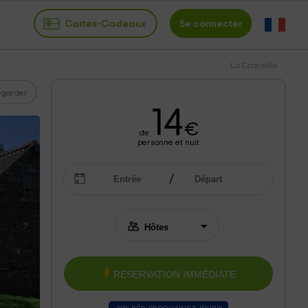
Cartes-Cadeaux
Se connecter
La Charmille
garder
14
€
de
personne et nuit
RESERVATION IMMÉDIATE