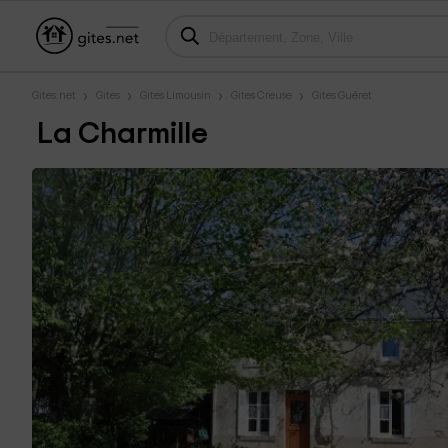
Gites.net
Gites
Gites Limousin
Gites Creuse
Gites Guéret
La Charmille