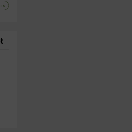
ire
butors