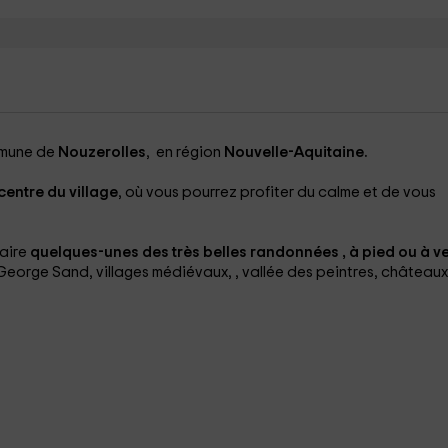
mmune de
Nouzerolles
, en région
Nouvelle-Aquitaine.
centre du village
, où vous pourrez profiter du calme et de vous
aire
quelques-unes des très belles randonnées , à pied ou à ve
eorge Sand, villages médiévaux, , vallée des peintres, châteaux