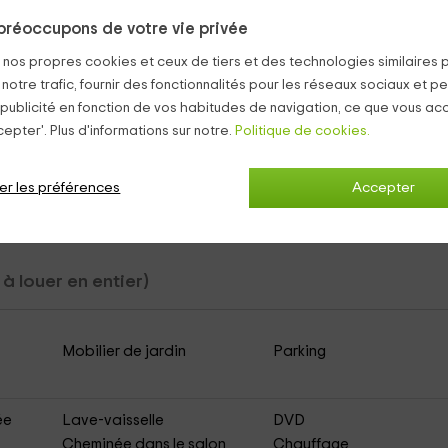
us trouverez tous les équipements sanitaires nécessaires et des
ttes.
préoccupons de votre vie privée
s nos propres cookies et ceux de tiers et des technologies similaires 
 notre trafic, fournir des fonctionnalités pour les réseaux sociaux et pe
 publicité en fonction de vos habitudes de navigation, ce que vous ac
epter'. Plus d'informations sur notre.
Politique de cookies.
 et d'agréables promenades.
er les préférences
Accepter
 à louer en entier)
Mobilier de jardin
Parking
ée
Lave-vaisselle
DVD
Cheminée dans le salon
Chauffage