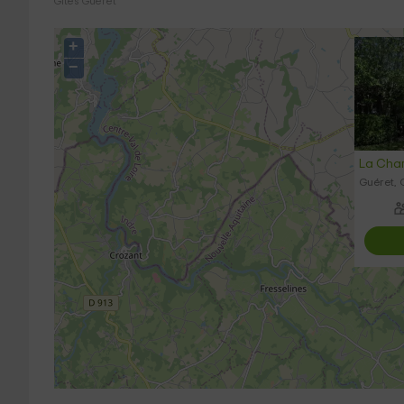
Gites Guéret
+
−
La Char
Guéret, 