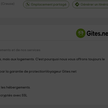
t
(
Creuse
)
Emplacement partagé
Générer un itinéra
©
OpenStreetMap
contri
ements et de nos services
 mais aux logements. C'est pourquoi nous vous offrons toujours le
 par la garantie de protectionVoyageur Gites.net
s les hébergements.
 cryptés avec SSL