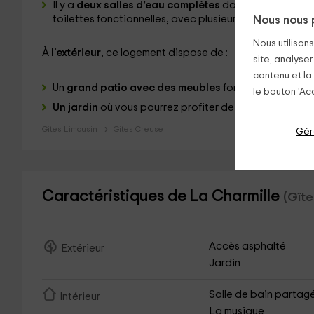
Il y a
deux salles d’eau complètes
dans lesquelles vo
toilettes fonctionnelles, avec plusieurs
jeux de servie
Nous nous 
Nous utilison
À
l'extérieur
, ce logement dispose de :
site, analyser
contenu et la
Un
grand patio avec des meubles
fonctionnels.
le bouton 'Acc
Un jardin
où vous pourrez profiter de la tranquillité
Gites Limousin
Gites Creuse
Gér
Caractéristiques de La Charmille
(Gîte
Accès asphalté
Extérieur
Jardin
Salle de bain partag
Intérieur
La musique