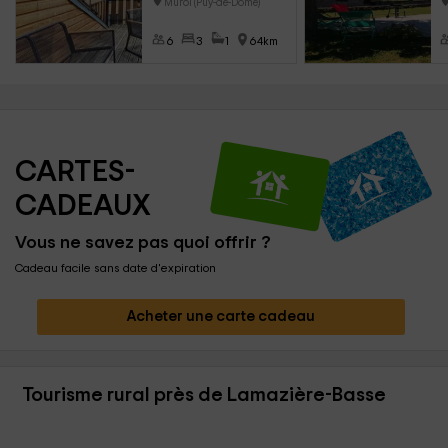
Murol (Puy-de-Dôme)
6
3
1
64km
CARTES-
CADEAUX
Vous ne savez pas quoi offrir ?
Cadeau facile sans date d'expiration
Acheter une carte cadeau
Tourisme rural près de Lamazière-Basse