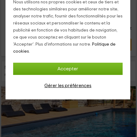
Nous utilisons nos propres cookies et ceux de tiers et
...
des technologies similaires pour améliorer notre site,
36
analyser notre trafic, fournir des fonctionnalités pour les
€
de
Contact direct
réseaux sociaux et personnaliser le contenu et la
personne et nuit
Réponse après 72h
publicité en fonction de vos habitudes de navigation,
ce que vous acceptez en cliquant sur le bouton
VOIR L’OFFRE
'Accepter'. Plus d'informations sur notre.
Politique de
cookies.
Nous te proposons 8 des gîtes près de Lamazière-Basse (à
Accepter
moins de 25 kilomètres)
Gérer les préférences