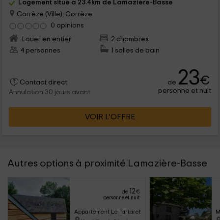
Logement situé à 23.4km de Lamazière-Basse
Corrèze (Ville), Corrèze
0 opinions
Louer en entier
2 chambres
4 personnes
1 salles de bain
23
€
de
Contact direct
personne et nuit
Annulation 30 jours avant
VOIR L’OFFRE
Autres options à proximité Lamazière-Basse
12
de
€
personne et nuit
Appartement Le Tartaret
M