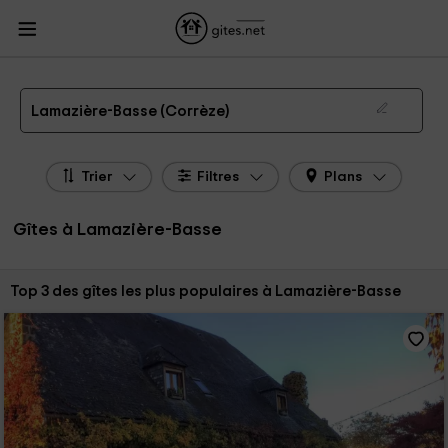
Gites.net
Gites
Gites Limousin
Gites Corrèze
Gites Lamazière-Basse
Gîtes à Lamazière-Basse de 2026
Lamazière-Basse (Corrèze)
Trier
Filtres
Plans
Gîtes à Lamazière-Basse
Trier par:
Top 3 des gîtes les plus populaires à Lamazière-Basse