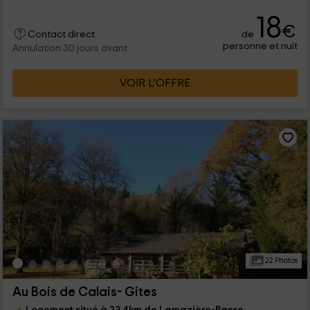
18
€
de
Contact direct
personne et nuit
Annulation 30 jours avant
VOIR L’OFFRE
22 Photos
Au Bois de Calais- Gites
Logement situé à 23.4km de Lamazière-Basse