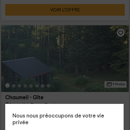
VOIR L’OFFRE
9 Photos
Chaumeil - Gîte
Lamazière-Basse, Corrèze
0 opinions
Nous nous préoccupons de votre vie
Louer en entier
1 chambres
privée
4 personnes
1 salles de bain