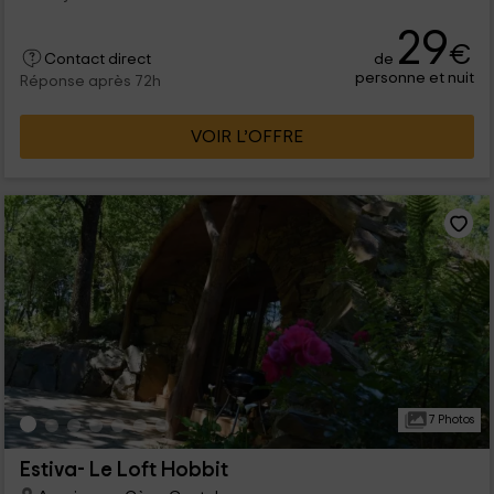
29
€
de
Contact direct
personne et nuit
Réponse après 72h
VOIR L’OFFRE
7 Photos
Estiva- Le Loft Hobbit