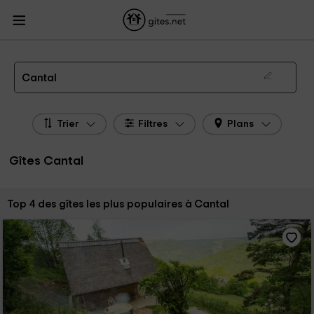
Gites.net
Gites
Gites Auvergne
Gites Cantal
Gîtes Cantal de 2026
Cantal
Trier
Filtres
Plans
Gîtes Cantal
Trier par:
Top 4 des gîtes les plus populaires à Cantal