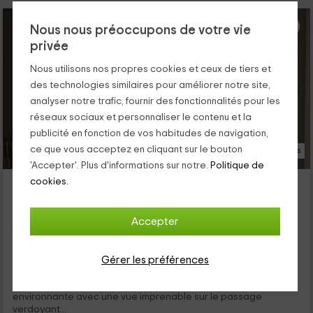
Nous nous préoccupons de votre vie
privée
Nous utilisons nos propres cookies et ceux de tiers et
des technologies similaires pour améliorer notre site,
analyser notre trafic, fournir des fonctionnalités pour les
réseaux sociaux et personnaliser le contenu et la
publicité en fonction de vos habitudes de navigation,
ce que vous acceptez en cliquant sur le bouton
8 Photos
'Accepter'. Plus d'informations sur notre.
Politique de
Estiva- Le Chalet Céleste
cookies.
Arpajon sur Cère, Cantal
0 opinions
Accepter
Louer en entier
4 chambres
8 personnes
1 salles de bain
Gérer les préférences
Notre hébergement à Lapeyrugue, dans le département du
Cantal, est une maison construite en harmonie avec la nature
environnante avec une vue imprenable sur le passage
verdoyant...