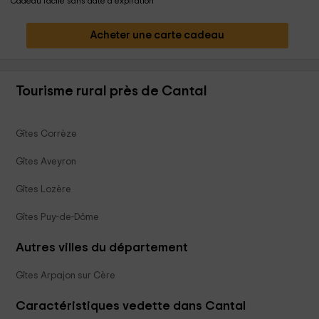
Cadeau facile sans date d'expiration
Acheter une carte cadeau
Tourisme rural près de Cantal
Gîtes Corrèze
Gîtes Aveyron
Gîtes Lozère
Gîtes Puy-de-Dôme
Autres villes du département
Gîtes Arpajon sur Cère
Caractéristiques vedette dans Cantal