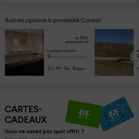
Autres options à proximité Cantal
90
de
€
personne et nuit
Chambre Evasion
V
Bort les Orgues (Corrèze)
2
1
1
42km
CARTES-
CADEAUX
Vous ne savez pas quoi offrir ?