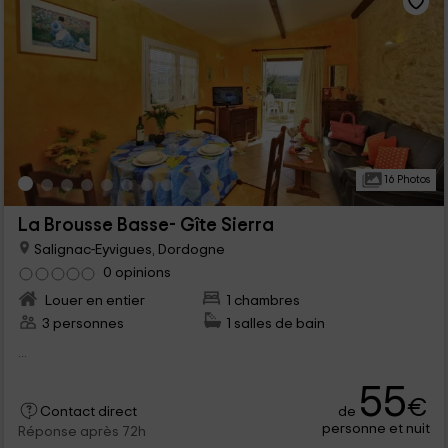
16 Photos
La Brousse Basse- Gîte Sierra
Salignac-Eyvigues, Dordogne
0 opinions
Louer en entier
1 chambres
3 personnes
1 salles de bain
...
55
€
de
Contact direct
personne et nuit
Réponse après 72h