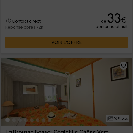
...
33
€
de
Contact direct
personne et nuit
Réponse après 72h
VOIR L’OFFRE
16 Photos
La Brousse Basse- Chalet Le Chêne Vert