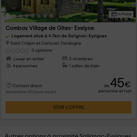
16 Photos
Combas Village de Gîtes- Evelyne
Logement situé à 4.7km de Salignac-Eyvigues
Saint Crépin et Carlucet, Dordogne
0 opinions
Louer en entier
2 chambres
4 personnes
1 salles de bain
45
€
de
Contact direct
personne et nuit
Annulation 30 jours avant
VOIR L’OFFRE
Autres options à proximité Salignac-Eyvigues