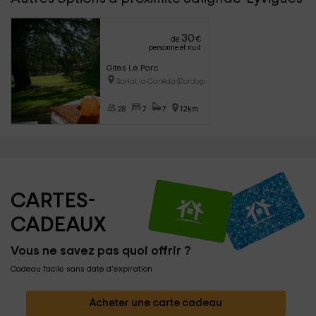
30
de
€
personne et nuit
Gites Le Parc
Sarlat la Canéda (Dordogne)
28
7
7
12km
CARTES-
CADEAUX
Vous ne savez pas quoi offrir ?
Cadeau facile sans date d'expiration
Acheter une carte cadeau