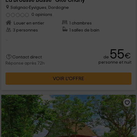
La Brousse Basse- Gîte Charly
Salignac-Eyvigues, Dordogne
0 opinions
Louer en entier
1 chambres
3 personnes
1 salles de bain
...
55
€
de
Contact direct
personne et nuit
Réponse après 72h
VOIR L’OFFRE