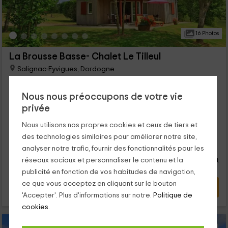
16 Photos
La Brousse Basse- Chalet Le Tilleul
Salignac-Eyvigues, Dordogne
0 opinions
Louer en entier
2 chambres
Nous nous préoccupons de votre vie
5 personnes
1 salles de bain
privée
...
Nous utilisons nos propres cookies et ceux de tiers et
des technologies similaires pour améliorer notre site,
33
€
analyser notre trafic, fournir des fonctionnalités pour les
de
Contact direct
personne et nuit
réseaux sociaux et personnaliser le contenu et la
Réponse après 72h
publicité en fonction de vos habitudes de navigation,
ce que vous acceptez en cliquant sur le bouton
VOIR L’OFFRE
'Accepter'. Plus d'informations sur notre.
Politique de
cookies.