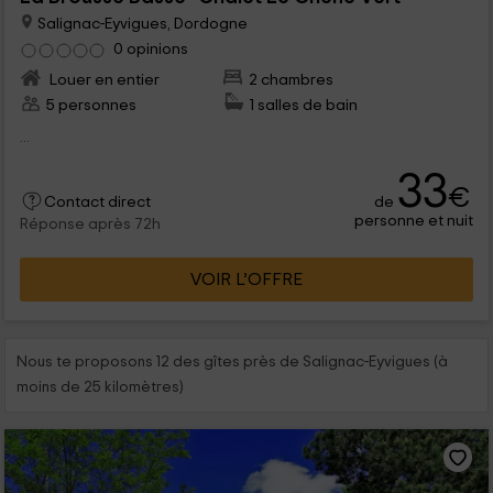
Salignac-Eyvigues, Dordogne
0 opinions
Louer en entier
2 chambres
5 personnes
1 salles de bain
...
33
€
de
Contact direct
personne et nuit
Réponse après 72h
VOIR L’OFFRE
Nous te proposons 12 des gîtes près de Salignac-Eyvigues (à
moins de 25 kilomètres)