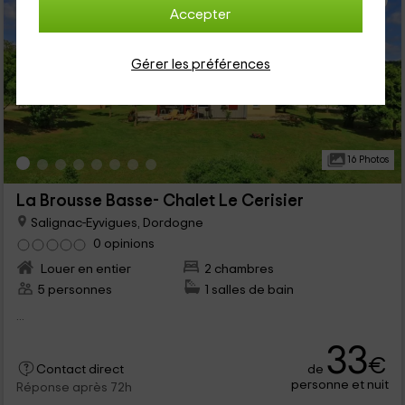
Accepter
Gérer les préférences
16 Photos
La Brousse Basse- Chalet Le Cerisier
Salignac-Eyvigues, Dordogne
0 opinions
Louer en entier
2 chambres
5 personnes
1 salles de bain
...
33
€
de
Contact direct
personne et nuit
Réponse après 72h