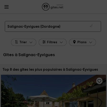
Gites.net
Gites
Gites Aquitaine
Gites Dordogne
Gites Salignac-Eyvigues
Gîtes à Salignac-Eyvigues de 2026
Salignac-Eyvigues (Dordogne)
Trier
Filtres
Plans
Gîtes à Salignac-Eyvigues
Trier par:
Top 8 des gîtes les plus populaires à Salignac-Eyvigues