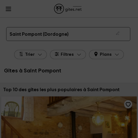
Gites.net
Gites
Gites Aquitaine
Gites Dordogne
Gites Saint Pompont
Gîtes à Saint Pompont de 2026
Saint Pompont (Dordogne)
Trier
Filtres
Plans
Gîtes à Saint Pompont
Trier par:
Top 10 des gîtes les plus populaires à Saint Pompont