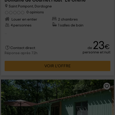
Domaine de Cournet Haut- Le Chêne
Saint Pompont, Dordogne
0 opinions
Louer en entier
2 chambres
4 personnes
1 salles de bain
...
23
€
de
Contact direct
personne et nuit
Réponse après 72h
VOIR L’OFFRE