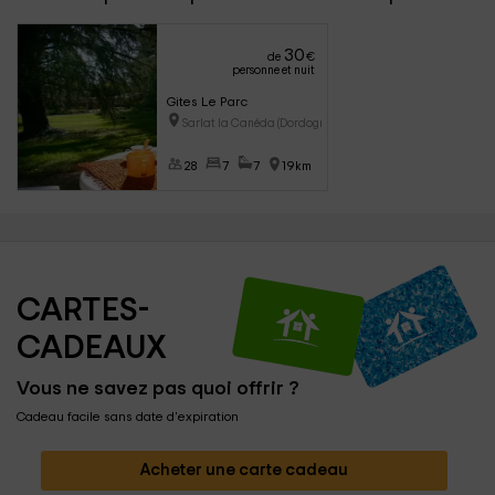
30
de
€
personne et nuit
Gites Le Parc
Sarlat la Canéda (Dordogne)
28
7
7
19km
CARTES-
CADEAUX
Vous ne savez pas quoi offrir ?
Cadeau facile sans date d'expiration
Acheter une carte cadeau