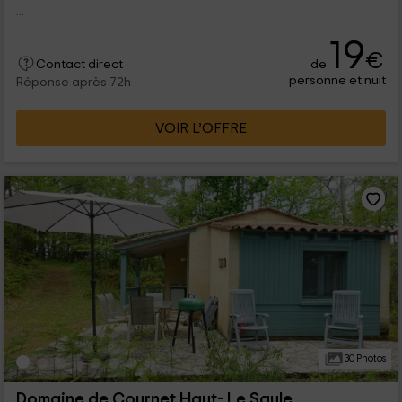
...
19
€
de
Contact direct
personne et nuit
Réponse après 72h
VOIR L’OFFRE
30 Photos
Domaine de Cournet Haut- Le Saule