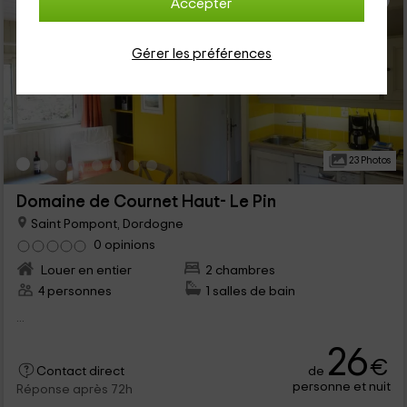
Accepter
Gérer les préférences
23 Photos
Domaine de Cournet Haut- Le Pin
Saint Pompont, Dordogne
0 opinions
Louer en entier
2 chambres
4 personnes
1 salles de bain
...
26
€
de
Contact direct
personne et nuit
Réponse après 72h