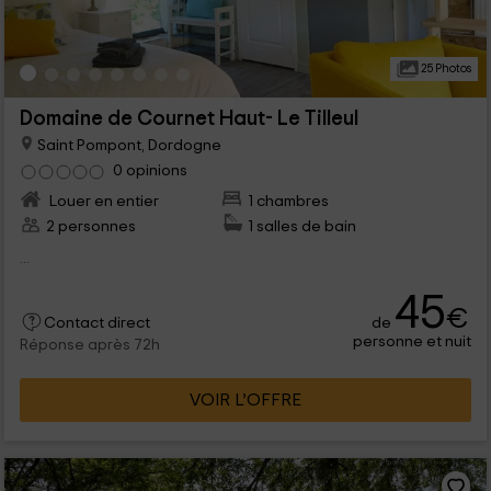
25 Photos
Domaine de Cournet Haut- Le Tilleul
Saint Pompont, Dordogne
0 opinions
Louer en entier
1 chambres
2 personnes
1 salles de bain
...
45
€
de
Contact direct
personne et nuit
Réponse après 72h
VOIR L’OFFRE