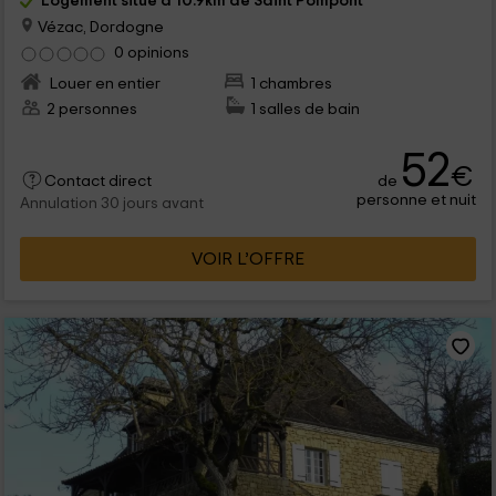
Logement situé à 10.9km de Saint Pompont
Vézac, Dordogne
0 opinions
Louer en entier
1 chambres
2 personnes
1 salles de bain
52
€
de
Contact direct
personne et nuit
Annulation 30 jours avant
VOIR L’OFFRE