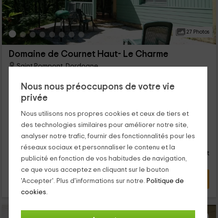
27 Photos
Domaine de Cournet Haut- Le Charme
Saint Pompont, Dordogne
0 opinions
Nous nous préoccupons de votre vie
Louer en entier
2 chambres
privée
4 personnes
1 salles de bain
Nous utilisons nos propres cookies et ceux de tiers et
...
des technologies similaires pour améliorer notre site,
26
analyser notre trafic, fournir des fonctionnalités pour les
€
de
Contact direct
réseaux sociaux et personnaliser le contenu et la
personne et nuit
Réponse après 72h
publicité en fonction de vos habitudes de navigation,
ce que vous acceptez en cliquant sur le bouton
VOIR L’OFFRE
'Accepter'. Plus d'informations sur notre.
Politique de
cookies.