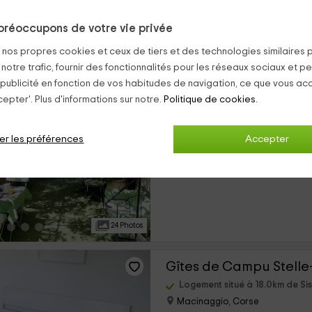
préoccupons de votre vie privée
15 Photos
s nos propres cookies et ceux de tiers et des technologies similaires 
 notre trafic, fournir des fonctionnalités pour les réseaux sociaux et pe
Hotel Central Bastia
 publicité en fonction de vos habitudes de navigation, ce que vous ac
epter'. Plus d'informations sur notre.
Politique de cookies.
Logement situé à 12.8km de Si
Bastia, Corse
0 opinions
er les préférences
Accepter
›
Pour les chambres
28 chambres
24 Photos
Gîtes de Campu Stelle
Logement situé à 18.0km de Si
Macinaggio, Corse