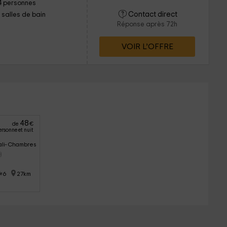
4 personnes
Contact direct
1 salles de bain
Réponse après 72h
VOIR L’OFFRE
48
de
€
ersonne et nuit
tali- Chambres Adult Only
)
6
27km