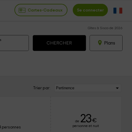
Cartes-Cadeaux
Se connecter
Gîtes à Sisco de 2026
s
Plans
Trier par:
23
€
de
personne et nuit
4 personnes