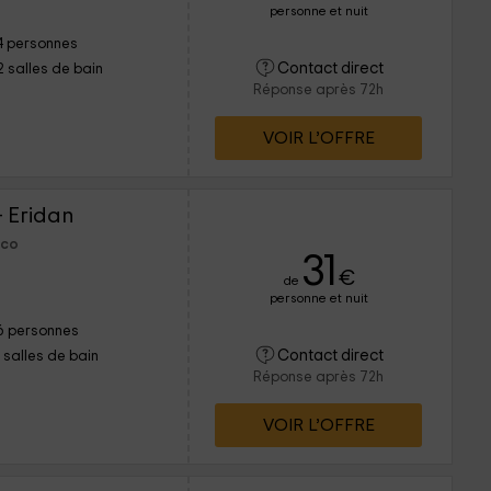
personne et nuit
4 personnes
Contact direct
2 salles de bain
Réponse après 72h
VOIR L’OFFRE
- Eridan
sco
31
€
de
personne et nuit
6 personnes
Contact direct
1 salles de bain
Réponse après 72h
VOIR L’OFFRE