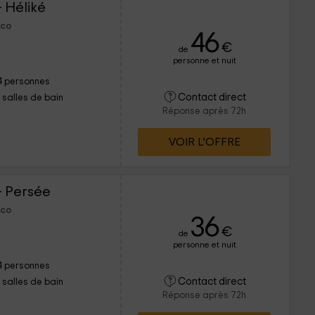
 Héliké
sco
46
€
de
personne et nuit
4 personnes
Contact direct
1 salles de bain
Réponse après 72h
VOIR L’OFFRE
- Persée
sco
36
€
de
personne et nuit
4 personnes
Contact direct
1 salles de bain
Réponse après 72h