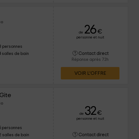
co
26
€
de
personne et nuit
8 personnes
Contact direct
4 salles de bain
Réponse après 72h
VOIR L’OFFRE
Gite
co
32
€
de
personne et nuit
5 personnes
Contact direct
2 salles de bain