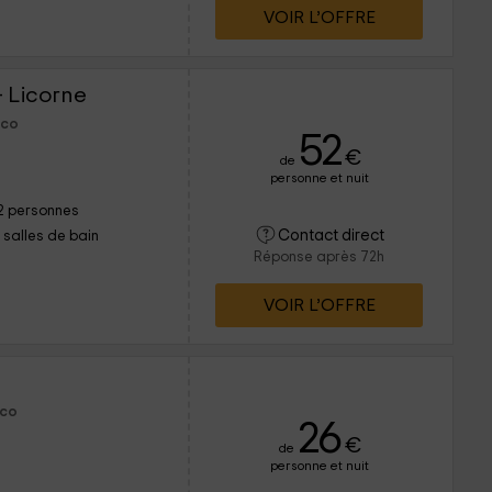
VOIR L’OFFRE
- Licorne
sco
52
€
de
personne et nuit
2 personnes
Contact direct
1 salles de bain
Réponse après 72h
VOIR L’OFFRE
sco
26
€
de
personne et nuit