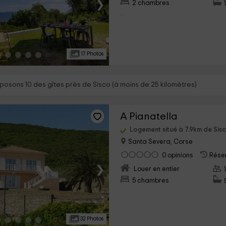
›
2 chambres
...
17 Photos
posons 10 des gîtes près de Sisco (à moins de 25 kilomètres)
A Pianatella
Logement situé à 7.9km de Sis
Santa Severa, Corse
0 opinions
Réser
›
Louer en entier
5 chambres
32 Photos