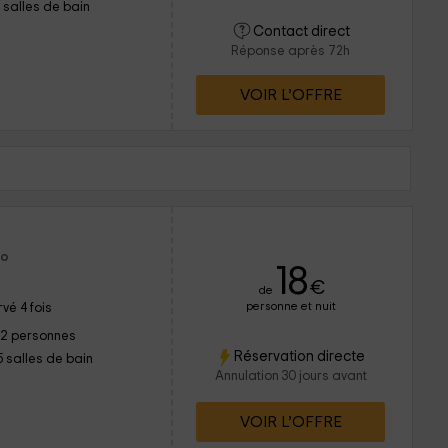
1 salles de bain
Contact direct
Réponse après 72h
VOIR L’OFFRE
co
18
€
de
personne et nuit
vé 4 fois
12 personnes
Réservation directe
5 salles de bain
Annulation 30 jours avant
VOIR L’OFFRE