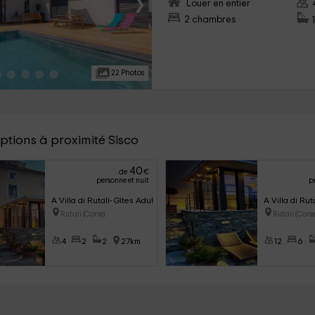
›
Louer en entier
2 chambres
22 Photos
ptions à proximité Sisco
40
de
€
personne et nuit
p
A Villa di Rutali- Gîtes Adult Only
A Villa di Ru
Rutali (Corse)
Rutali (Corse
4
2
2
27km
12
6