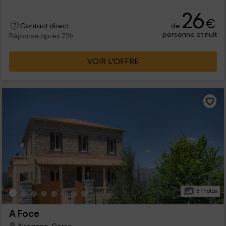
26
€
de
Contact direct
personne et nuit
Réponse après 72h
VOIR L’OFFRE
18 Photos
A Foce