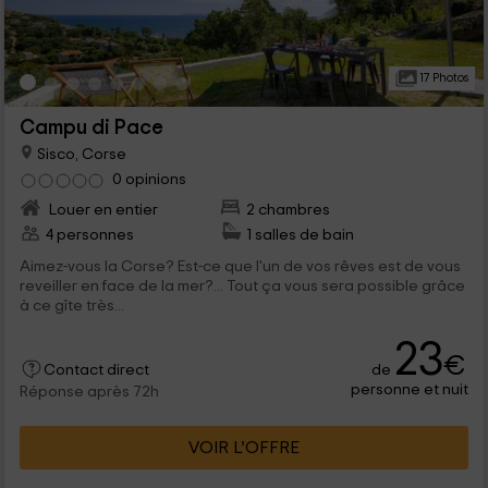
17 Photos
Campu di Pace
Sisco, Corse
0 opinions
Louer en entier
2 chambres
4 personnes
1 salles de bain
Aimez-vous la Corse? Est-ce que l'un de vos rêves est de vous
reveiller en face de la mer?... Tout ça vous sera possible grâce
à ce gîte très...
23
€
de
Contact direct
personne et nuit
Réponse après 72h
VOIR L’OFFRE