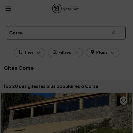
Gites.net
Gites
Gites Corse
Gites Corse
Gîtes Corse de 2026
Corse
Trier
Filtres
Plans
Gîtes Corse
Trier par:
Top 20 des gîtes les plus populaires à Corse