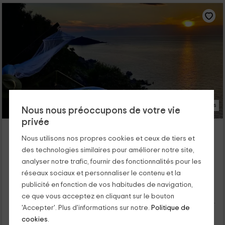
45 Photos
Nous nous préoccupons de votre vie
privée
Fianca L'Osso
Nous utilisons nos propres cookies et ceux de tiers et
Propriano, Corse
des technologies similaires pour améliorer notre site,
0 opinions
analyser notre trafic, fournir des fonctionnalités pour les
Pour les chambres
5 chambres
réseaux sociaux et personnaliser le contenu et la
10 personnes
5 salles de bain
publicité en fonction de vos habitudes de navigation,
Notre hébergement est situé à Belvédère-Campomoro, dans
ce que vous acceptez en cliquant sur le bouton
un espace naturel où vous pourrez profiter du sud de la Corse.
'Accepter'. Plus d'informations sur notre.
Politique de
La propriété est...
cookies.