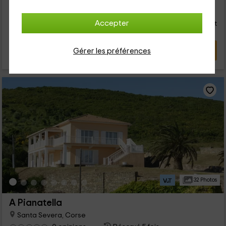
126
€
Réservation directe
de
Accepter
personne et nuit
Annulation 30 jours avant
VOIR L’OFFRE
Gérer les préférences
32 Photos
A Pianatella
Santa Severa, Corse