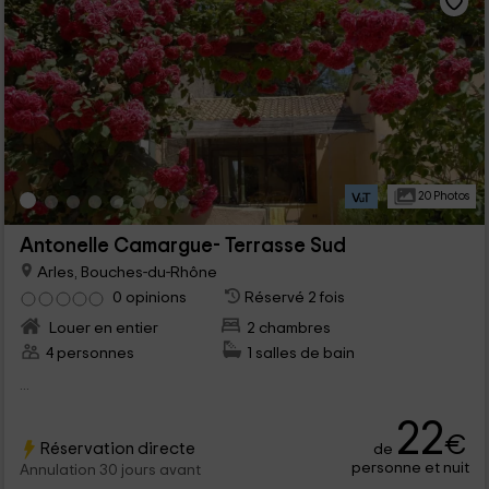
20 Photos
Antonelle Camargue- Terrasse Sud
Arles, Bouches-du-Rhône
0 opinions
Réservé 2 fois
Louer en entier
2 chambres
4 personnes
1 salles de bain
...
22
€
Réservation directe
de
personne et nuit
Annulation 30 jours avant