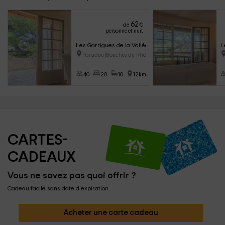
62
de
€
personne et nuit
Les Garrigues de la Vallée de Baux- 4 personnes
L
Paradou (Bouches-du-Rhône)
40
20
10
12km
CARTES-
CADEAUX
Vous ne savez pas quoi offrir ?
Cadeau facile sans date d'expiration
Acheter une carte cadeau