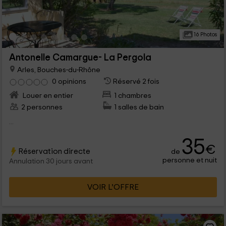
16 Photos
Antonelle Camargue- La Pergola
Arles, Bouches-du-Rhône
0 opinions
Réservé 2 fois
Louer en entier
1 chambres
2 personnes
1 salles de bain
...
35
€
Réservation directe
de
personne et nuit
Annulation 30 jours avant
VOIR L’OFFRE