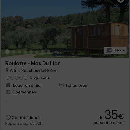
11 Photos
Roulotte - Mas Du Lion
Arles, Bouches-du-Rhône
0 opinions
Louer en entier
1 chambres
3 personnes
...
35
€
de
Contact direct
personne et nuit
Réponse après 72h