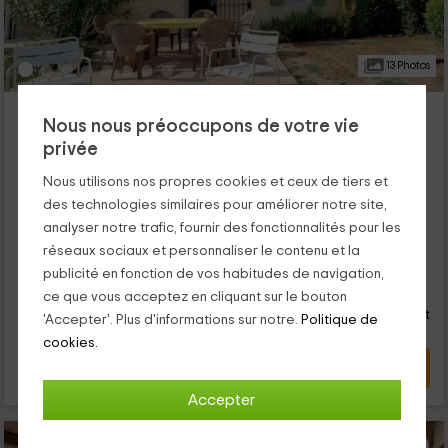
13 Photos
Antonelle Camargue- Jardin
Nous nous préoccupons de votre vie
Arles, Bouches-du-Rhône
privée
0 opinions
Réservé 1 fois
Nous utilisons nos propres cookies et ceux de tiers et
Louer en entier
3 chambres
des technologies similaires pour améliorer notre site,
6 personnes
2 salles de bain
analyser notre trafic, fournir des fonctionnalités pour les
...
réseaux sociaux et personnaliser le contenu et la
17
publicité en fonction de vos habitudes de navigation,
€
Réservation directe
de
ce que vous acceptez en cliquant sur le bouton
personne et nuit
Annulation 7 jours avant
'Accepter'. Plus d'informations sur notre.
Politique de
cookies.
VOIR L’OFFRE
Accepter