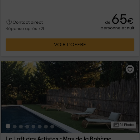
...
65
€
de
Contact direct
personne et nuit
Réponse après 72h
VOIR L’OFFRE
16 Photos
Le Loft des Artistes - Mas de la Bohème