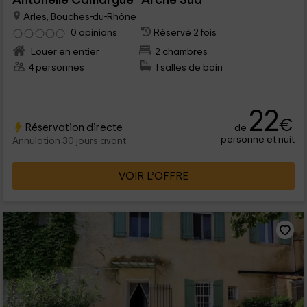
Antonelle Camargue- Arche Sud
Arles, Bouches-du-Rhône
0 opinions
Réservé 2 fois
Louer en entier
2 chambres
4 personnes
1 salles de bain
...
22
€
Réservation directe
de
personne et nuit
Annulation 30 jours avant
VOIR L’OFFRE