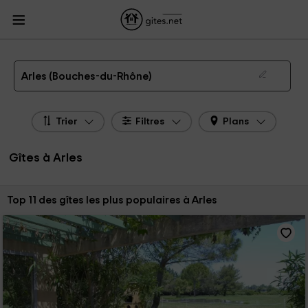
Gites.net
Gites
Gites Provence - Alpes - Côte d'Azur
Gites Bouches-du-Rhône
Gites Arles
Gîtes à Arles de 2026
Arles (Bouches-du-Rhône)
Trier
Filtres
Plans
Gîtes à Arles
Trier par:
Top 11 des gîtes les plus populaires à Arles