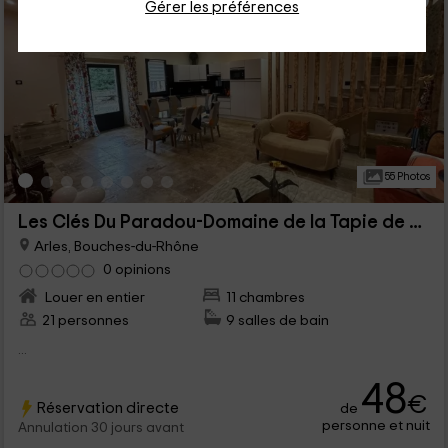
Gérer les préférences
55 Photos
Les Clés Du Paradou-Domaine de la Tapie de Bouchet
Arles, Bouches-du-Rhône
0 opinions
Louer en entier
11 chambres
21 personnes
9 salles de bain
...
48
€
Réservation directe
de
personne et nuit
Annulation 30 jours avant