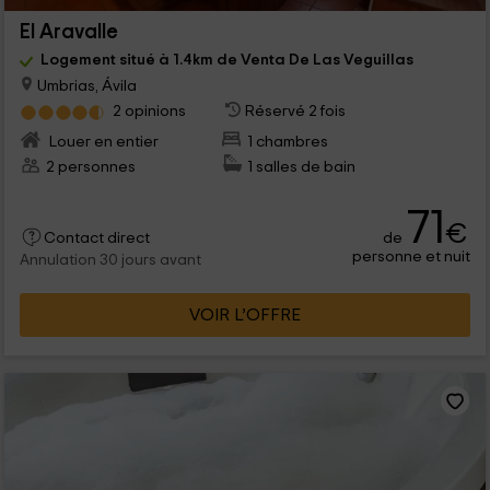
El Aravalle
Logement situé à 1.4km de Venta De Las Veguillas
Umbrias, Ávila
2 opinions
Réservé 2 fois
Louer en entier
1 chambres
2 personnes
1 salles de bain
71
€
de
Contact direct
personne et nuit
Annulation 30 jours avant
VOIR L’OFFRE