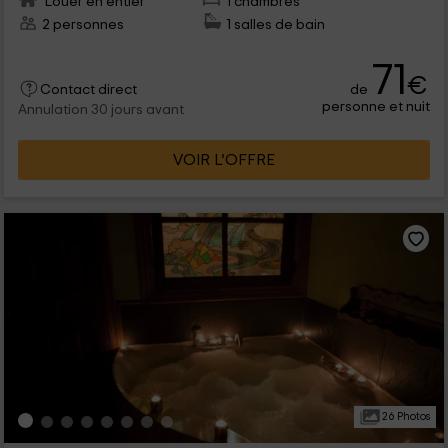
Louer en entier
1 chambres
2 personnes
1 salles de bain
71
€
de
Contact direct
personne et nuit
Annulation 30 jours avant
VOIR L’OFFRE
26 Photos