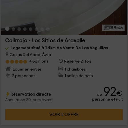
31 Photos
Colirrojo - Los Sitios de Aravalle
Logement situé à 1.4km de Venta De Las Veguillas
Casas Del Abad, Ávila
4 opinions
Réservé 21 fois
Louer en entier
1 chambres
2 personnes
1 salles de bain
92
€
Réservation directe
de
personne et nuit
Annulation 30 jours avant
VOIR L’OFFRE