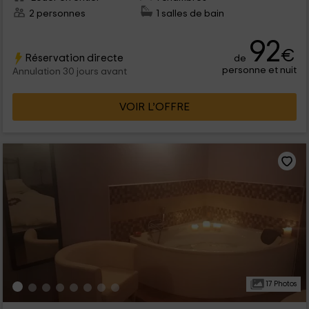
2 personnes
1 salles de bain
92
€
Réservation directe
de
personne et nuit
Annulation 30 jours avant
VOIR L’OFFRE
17 Photos