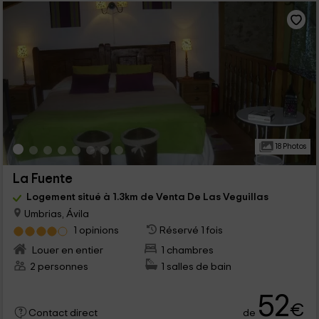
18 Photos
La Fuente
Logement situé à 1.3km de Venta De Las Veguillas
Umbrias, Ávila
1 opinions
Réservé 1 fois
Louer en entier
1 chambres
2 personnes
1 salles de bain
52
€
de
Contact direct