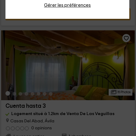
Gérer les préférences
VOIR L’OFFRE
15 Photos
Cuenta hasta 3
Logement situé à 1.2km de Venta De Las Veguillas
Casas Del Abad, Ávila
0 opinions