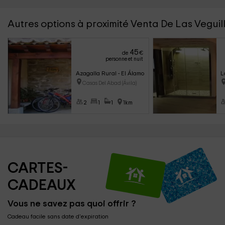
Autres options à proximité Venta De Las Veguil
45
de
€
personne et nuit
Azagalla Rural - El Álamo
L
Casas Del Abad (Ávila)
2
1
1
1km
CARTES-
CADEAUX
Vous ne savez pas quoi offrir ?
Cadeau facile sans date d'expiration