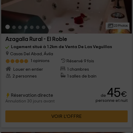
23 Photos
Azagalla Rural - El Roble
Logement situé à 1.2km de Venta De Las Veguillas
Casas Del Abad, Ávila
1 opinions
Réservé 9 fois
Louer en entier
1 chambres
2 personnes
1 salles de bain
45
€
Réservation directe
de
personne et nuit
Annulation 30 jours avant
VOIR L’OFFRE