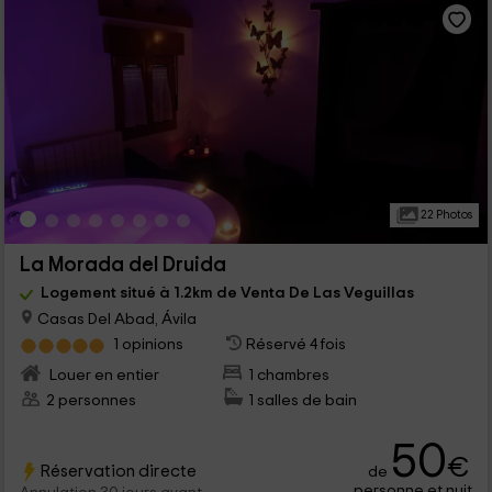
22 Photos
La Morada del Druida
Logement situé à 1.2km de Venta De Las Veguillas
Casas Del Abad, Ávila
1 opinions
Réservé 4 fois
Louer en entier
1 chambres
2 personnes
1 salles de bain
50
€
Réservation directe
de
personne et nuit