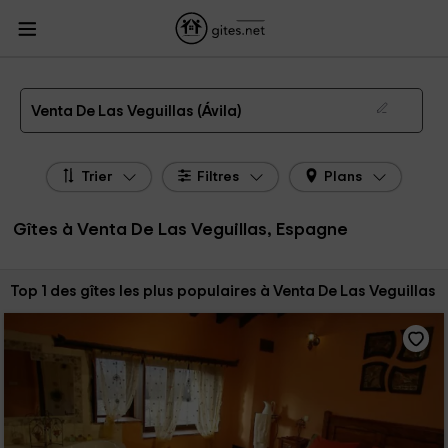
Gites.net
Gites Espagne
Gites Castille et León
Gites Ávila
Gites Venta De
Las Veguillas
Gîtes à Venta De Las Veguillas de 2026
Venta De Las Veguillas (Ávila)
Trier
Filtres
Plans
Gîtes à Venta De Las Veguillas, Espagne
Trier par:
Top 1 des gîtes les plus populaires à Venta De Las Veguillas