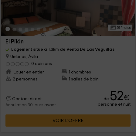
25 Photos
El Pilón
Logement situé à 1.3km de Venta De Las Veguillas
Umbrias, Ávila
0 opinions
Louer en entier
1 chambres
2 personnes
1 salles de bain
52
€
de
Contact direct
personne et nuit
Annulation 30 jours avant
VOIR L’OFFRE