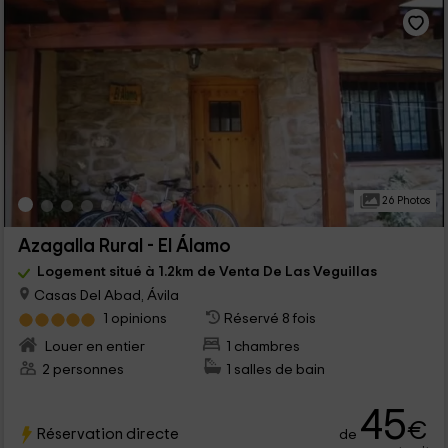
26 Photos
Azagalla Rural - El Álamo
Logement situé à 1.2km de Venta De Las Veguillas
Casas Del Abad, Ávila
1 opinions
Réservé 8 fois
Louer en entier
1 chambres
2 personnes
1 salles de bain
45
€
Réservation directe
de