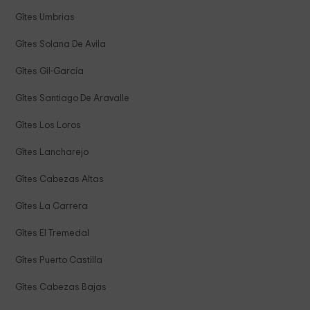
Gîtes Umbrias
Gîtes Solana De Avila
Gîtes Gil-García
Gîtes Santiago De Aravalle
Gîtes Los Loros
Gîtes Lancharejo
Gîtes Cabezas Altas
Gîtes La Carrera
Gîtes El Tremedal
Gîtes Puerto Castilla
Gîtes Cabezas Bajas