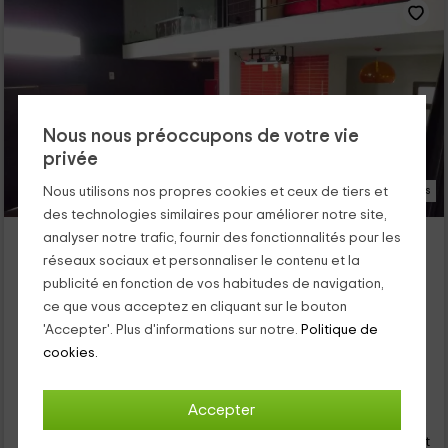
Nous nous préoccupons de votre vie
privée
23 Photos
Nous utilisons nos propres cookies et ceux de tiers et
des technologies similaires pour améliorer notre site,
El Loboratorio Rural - Cuenta hasta 3
analyser notre trafic, fournir des fonctionnalités pour les
Logement situé à 1.2km de Venta De Las Veguillas
réseaux sociaux et personnaliser le contenu et la
publicité en fonction de vos habitudes de navigation,
Casas Del Abad, Ávila
ce que vous acceptez en cliquant sur le bouton
0 opinions
'Accepter'. Plus d'informations sur notre.
Politique de
Louer en entier
1 chambres
cookies.
4 personnes
2 salles de bain
28
Accepter
€
de
Contact direct
personne et nuit
Annulation 30 jours avant