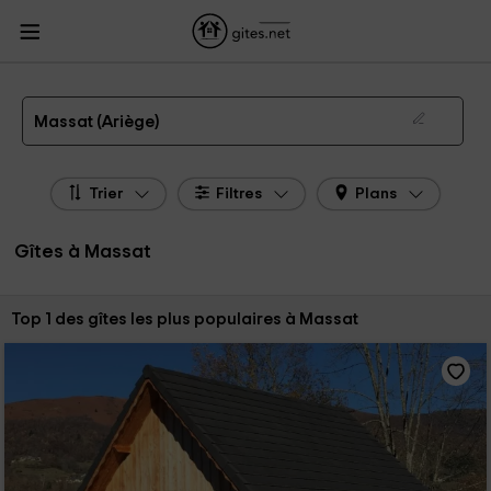
Gites.net
Gites
Gites Midi - Pyrénées
Gites Ariège
Gites Massat
Gîtes à Massat de 2026
Massat (Ariège)
Trier
Filtres
Plans
Gîtes à Massat
Trier par:
Top 1 des gîtes les plus populaires à Massat