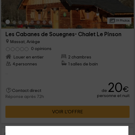
19 Photos
Les Cabanes de Souegnes- Chalet Le Pinson
Massat, Ariège
0 opinions
Louer en entier
2 chambres
4 personnes
1 salles de bain
...
20
€
de
Contact direct
personne et nuit
Réponse après 72h
VOIR L’OFFRE
Nous te proposons 3 des gîtes près de Massat (à moins de 25