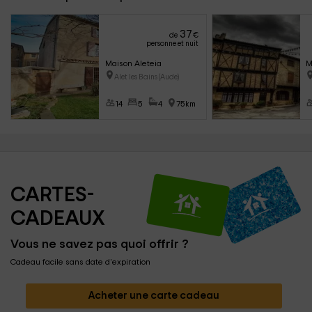
37
de
€
personne et nuit
Maison Aleteia
M
Alet les Bains (Aude)
14
5
4
75km
CARTES-
CADEAUX
Vous ne savez pas quoi offrir ?
Cadeau facile sans date d'expiration
Acheter une carte cadeau