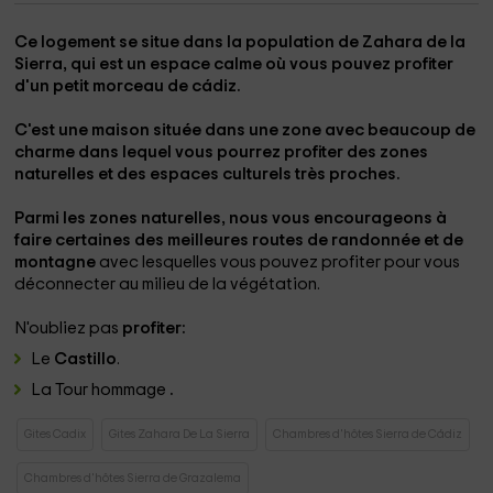
Ce logement se situe dans la population de
Zahara de la
Sierra
, qui est un espace calme où vous pouvez profiter
d'un petit morceau de
cádiz
.
C'est une maison située dans une zone
avec beaucoup de
charme
dans lequel vous pourrez profiter des zones
naturelles et des espaces culturels très proches.
Parmi les zones naturelles, nous vous encourageons à
faire certaines des meilleures routes de randonnée et de
montagne
avec lesquelles vous pouvez profiter pour vous
déconnecter au milieu de la végétation.
N'oubliez pas
profiter:
Le
Castillo
.
La Tour hommage
.
Gites Cadix
Gites Zahara De La Sierra
Chambres d'hôtes Sierra de Cádiz
Chambres d'hôtes Sierra de Grazalema