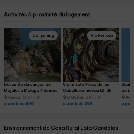
Activités à proximité du logement
Canyoning
Via Ferrata
Descente du canyon de 
Via ferrata Presa de los 
Saut à 
Majales à Malaga 4 heures
Caballeros niveau k2, 3h
de La
Ronda
El Gastor
Alg
23.0 km
6.5 km
a partir de 50€
a partir de 39€
a part
Environnement de Casa Rural Lola Candelas