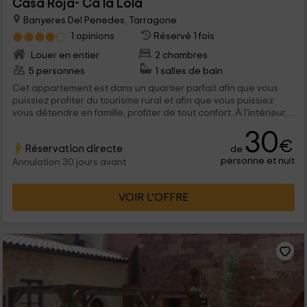
Casa Roja- Ca la Lola
Banyeres Del Penedes, Tarragone
1 opinions
Réservé 1 fois
Louer en entier
2 chambres
5 personnes
1 salles de bain
Cet appartement est dans un quartier parfait afin que vous
puissiez profiter du tourisme rural et afin que vous puissiez
vous détendre en famille, profiter de tout confort. À l'intérieur,
nous avons une capacité pour 5 personnes qu'ils pourront
30
profiter d'espaces pleins de charme et d'éléments très
€
Réservation directe
de
fonctionnels à l'intérieur.
personne et nuit
Annulation 30 jours avant
VOIR L’OFFRE