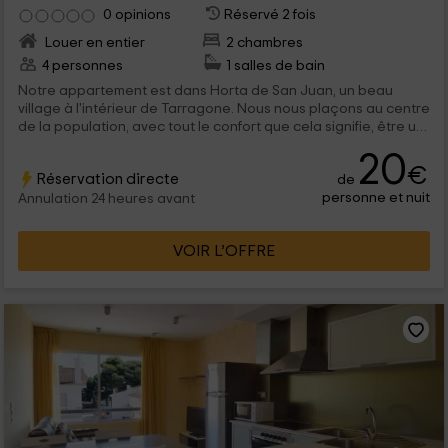
0 opinions
Réservé 2 fois
Louer en entier
2 chambres
4 personnes
1 salles de bain
Notre appartement est dans Horta de San Juan, un beau
village à l'intérieur de Tarragone. Nous nous plaçons au centre
de la population, avec tout le confort que cela signifie, être un
endroit calme pour reposer pendant votre escapade dans un
20
espace parfaitement équipé avec tout ce dont vous pourriez
€
Réservation directe
de
avoir besoin.
personne et nuit
Annulation 24 heures avant
VOIR L’OFFRE