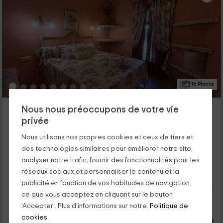
16 Photos
Lo Racó de Peret- Teja
Nous nous préoccupons de votre vie
Camarles, Tarragone
privée
0 opinions
Nous utilisons nos propres cookies et ceux de tiers et
Louer en entier
3 chambres
des technologies similaires pour améliorer notre site,
7 personnes
1 salles de bain
analyser notre trafic, fournir des fonctionnalités pour les
Avec une capacité pour 7 personnes, cet appartement sera
réseaux sociaux et personnaliser le contenu et la
idéal pour votre famille et se reposer après une longue
publicité en fonction de vos habitudes de navigation,
journée pour découvrir les gens de Camarles, dans lesquels il
ce que vous acceptez en cliquant sur le bouton
est situé et l'environnement. Vous ne pouvez pas manquer la
57
région de l'ebro de basse, parfait à visiter à tout moment de
'Accepter'. Plus d'informations sur notre.
Politique de
€
Réservation directe
de
l'année et à découvrir ce petit morceau de tarragone.
cookies.
personne et nuit
Annulation 7 jours avant