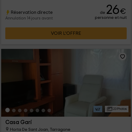
Nous vous attendons avec des portes ouvertes pour profiter
26
de la tranquillité!
€
Réservation directe
de
personne et nuit
Annulation 14 jours avant
VOIR L’OFFRE
23 Photos
Casa Garí
Horta De Sant Joan, Tarragone