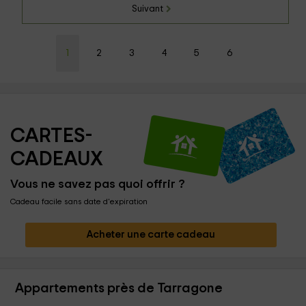
Suivant
1
2
3
4
5
6
CARTES-
CADEAUX
Vous ne savez pas quoi offrir ?
Cadeau facile sans date d'expiration
Acheter une carte cadeau
Appartements près de Tarragone