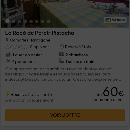
38 Photos
Lo Racó de Peret- Pistacho
Camarles, Tarragone
0 opinions
Réservé 1 fois
Louer en entier
2 chambres
4 personnes
1 salles de bain
Cet appartement est parfait et a tout ce dont vous avez
besoin pour votre famille et vous passez quelques jours
indescriptibles par ce coin catalan. C'est à la périphérie de
Camarles, une ville de la région de l'ebro basse dans le sud-
60
est de tarragone. La région est parfaite pour profiter de la
€
Réservation directe
de
mer, de la montagne ou de la ville lors de vacances
personne et nuit
inoubliables.
Annulation 30 jours avant
VOIR L’OFFRE