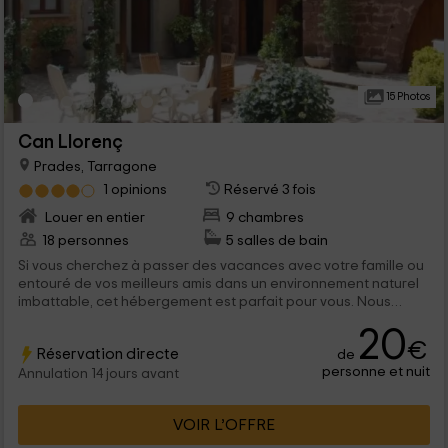
15 Photos
Can Llorenç
Prades, Tarragone
1 opinions
Réservé 3 fois
Louer en entier
9 chambres
18 personnes
5 salles de bain
Si vous cherchez à passer des vacances avec votre famille ou
entouré de vos meilleurs amis dans un environnement naturel
imbattable, cet hébergement est parfait pour vous. Nous
avons 5 appartements de plusieurs capacités afin que vous
20
choisissiez celui qui convient le mieux à vos besoins. Chacun
€
Réservation directe
de
d'eux a une cuisine équipée, un salon, des chambres grandes
personne et nuit
et lumineuses et une salle de bain. De plus, nous sommes dans
Annulation 14 jours avant
un endroit parfait pour connaître plusieurs endroits d'intérêt
tels que les montagnes de prades, le parc naturel de la Sierra
VOIR L’OFFRE
de Montante ou les plages de la Costa Dorada. N'hésitez pas
et ne réservez pas maintenant, vous ne le regretterez pas.