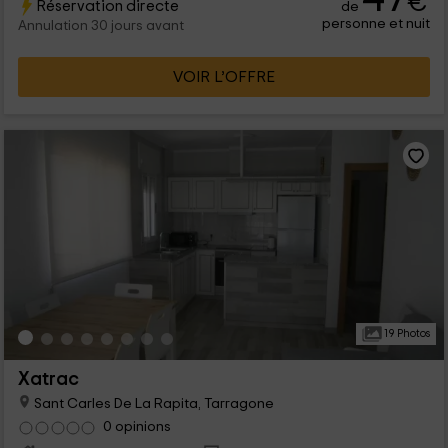
€
Réservation directe
de
personne et nuit
Annulation 30 jours avant
VOIR L’OFFRE
19 Photos
Xatrac
Sant Carles De La Rapita, Tarragone
0 opinions