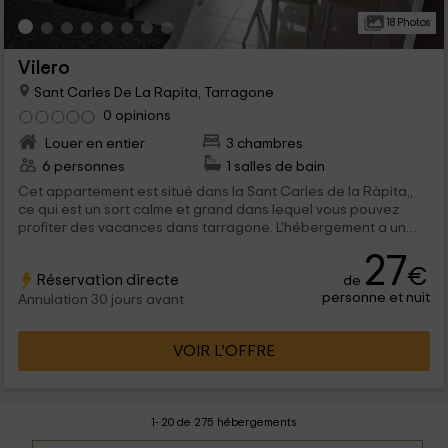
18 Photos
Vilero
Sant Carles De La Rapita, Tarragone
0 opinions
Louer en entier
3 chambres
6 personnes
1 salles de bain
Cet appartement est situé dans la Sant Carles de la Ràpita,,
ce qui est un sort calme et grand dans lequel vous pouvez
profiter des vacances dans tarragone. L'hébergement a un
espace pour un maximum de 6 personnes qui peuvent profiter
27
d'éléments dans leurs séjours qui garantiront le confort.
€
Réservation directe
de
personne et nuit
Annulation 30 jours avant
VOIR L’OFFRE
1- 20 de 275 hébergements