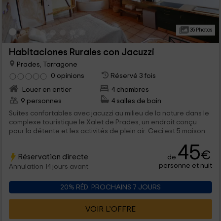
35 Photos
Habitaciones Rurales con Jacuzzi
Prades, Tarragone
0 opinions
Réservé 3 fois
Louer en entier
4 chambres
9 personnes
4 salles de bain
Suites confortables avec jacuzzi au milieu de la nature dans le
complexe touristique le Xalet de Prades, un endroit conçu
pour la détente et les activités de plein air. Ceci est 5 maisons
avec la capacité de 2 personnes qui peuvent utiliser tous les
45
services de l'ensemble.
€
Réservation directe
de
personne et nuit
Annulation 14 jours avant
20% RÉD. PROCHAINS 7 JOURS
VOIR L’OFFRE