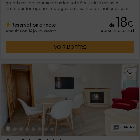
grand coin de charme dans lequel découvrir le calme à
l'intérieur tarragone. Les logements sont bioclimatiques et ont
de l'espace pour 4 personnes, avec tous les confort que vous
18
pouvez imaginer, où vous trouverez même , un jacuzzi dans la
€
Réservation directe
de
chambre.
personne et nuit
Annulation 14 jours avant
VOIR L’OFFRE
20 Photos