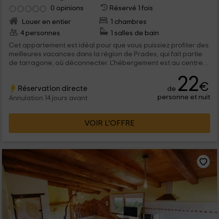
0 opinions
Réservé 1 fois
Louer en entier
1 chambres
4 personnes
1 salles de bain
Cet appartement est idéal pour que vous puissiez profiter des
meilleures vacances dans la région de Prades, qui fait partie
de tarragone, où déconnecter. L'hébergement est au centre
de la population et a un espace pour un maximum de 4
22
personnes qui pourront se déconnecter.
€
Réservation directe
de
personne et nuit
Annulation 14 jours avant
VOIR L’OFFRE