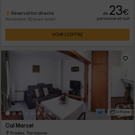
pouvez également profiter des espaces communs ,
23
notamment extérieurs, par beau temps.
€
Réservation directe
de
personne et nuit
Annulation 30 jours avant
VOIR L’OFFRE
12 Photos
Cal Marcel
Prades, Tarragone