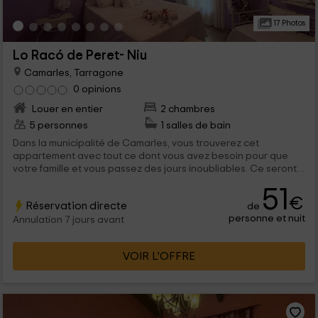
17 Photos
Lo Racó de Peret- Niu
Camarles, Tarragone
0 opinions
Louer en entier
2 chambres
5 personnes
1 salles de bain
Dans la municipalité de Camarles, vous trouverez cet
appartement avec tout ce dont vous avez besoin pour que
votre famille et vous passez des jours inoubliables. Ce seront
des vacances bien conçues dans lesquelles vous pourrez
51
profiter de la région de la basse ebro ainsi que le parc naturel
€
Réservation directe
de
de cette rivière ou de la ville de tarragone.
personne et nuit
Annulation 7 jours avant
VOIR L’OFFRE