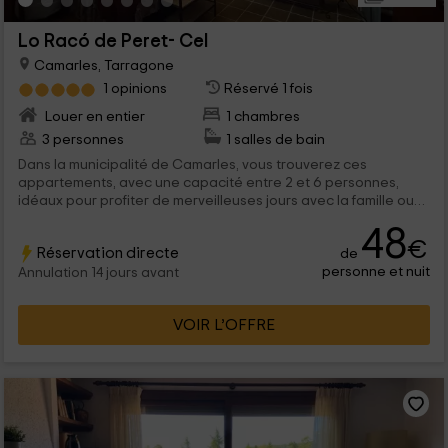
Lo Racó de Peret- Cel
Camarles, Tarragone
1 opinions
Réservé 1 fois
Louer en entier
1 chambres
3 personnes
1 salles de bain
Dans la municipalité de Camarles, vous trouverez ces
appartements, avec une capacité entre 2 et 6 personnes,
idéaux pour profiter de merveilleuses jours avec la famille ou
en tant que couple. Ayez tout ce dont vous pourriez avoir
48
besoin et l'environnement naturel vous laissera fasciné. Ce
€
Réservation directe
de
sera une expérience incroyable de les apprécier à tout
personne et nuit
moment de l'année.
Annulation 14 jours avant
VOIR L’OFFRE