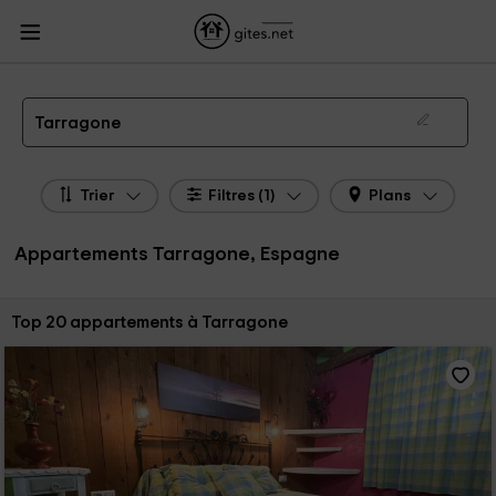
Gites.net
Gites Espagne
Appartements Espagne
Appartements Catalogne
Appartements Tarragone
Appartements Ruraux Tarragone
Tarragone
Trier
Filtres (1)
Plans
Appartements Tarragone, Espagne
Trier par:
Top 20 appartements à Tarragone