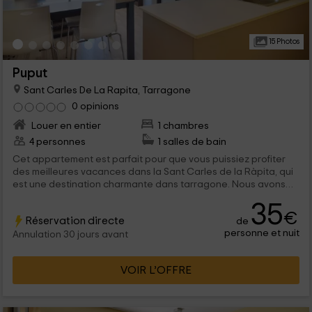
15 Photos
Puput
Sant Carles De La Rapita, Tarragone
0 opinions
Louer en entier
1 chambres
4 personnes
1 salles de bain
Cet appartement est parfait pour que vous puissiez profiter
des meilleures vacances dans la Sant Carles de la Ràpita, qui
est une destination charmante dans tarragone. Nous avons
une capacité à l'intérieur pour un maximum 4 personnes qui
35
trouveront des paysages agréables de la côte, pleins de
€
Réservation directe
de
charme et avec des couchers de soleil incroyables.
personne et nuit
Annulation 30 jours avant
VOIR L’OFFRE