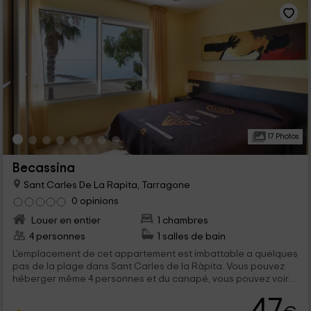
17 Photos
Becassina
Sant Carles De La Rapita, Tarragone
0 opinions
Louer en entier
1 chambres
4 personnes
1 salles de bain
L'emplacement de cet appartement est imbattable a quelques
pas de la plage dans Sant Carles de la Ràpita. Vous pouvez
héberger même 4 personnes et du canapé, vous pouvez voir
la mer. N'est-ce pas idéal? Dans le voisinage immédiat, vous
47
trouverez le parc eBro, il n'y a rien de mieux.