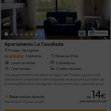
20 Photos
Apartamento La Cavallada
Prades, Tarragone
1 opinions
Réservé 3 fois
Louer en entier
3 chambres
7 personnes
2 salles de bain
Cet appartement est dans la région de Prades, qui est une
destination charmante dans laquelle vous pourrez profiter de
la tranquillité dans tarragone. Nous avons une capacité pour 7
personnes, qu'ils pourront profiter des meilleures vues des
14
montagnes depuis l'une de leurs plantes. Nous vous
€
Réservation directe
de
attendons!
personne et nuit
Annulation 14 jours avant