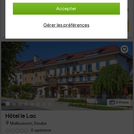
26
€
de
Contact direct
Accepter
personne et nuit
Réponse après 72h
Gérer les préférences
VOIR L’OFFRE
31 Photos
Hôtel le Lac
Malbuisson, Doubs
0 opinions