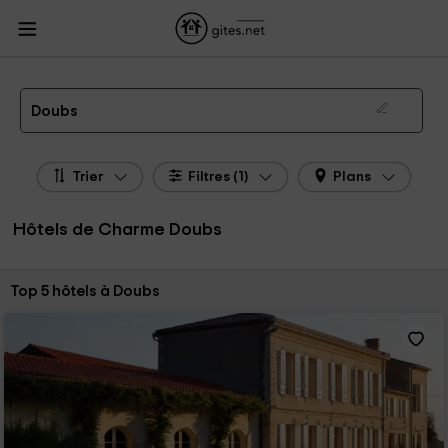
Gites.net
Gites
Hôtels de Charme
Hôtels de Charme Franche Comté
Hôtels
de Charme Doubs
Hôtels de Charme Doubs
Doubs
Trier
Filtres (1)
Plans
Hôtels de Charme Doubs
Trier par:
Top 5 hôtels à Doubs