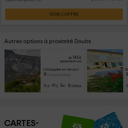
Réponse après 72h
VOIR L’OFFRE
Autres options à proximité Doubs
142
de
€
personne et nuit
L'Echappée en Vercors
B
Choranche (Isère)
6
2
1
235km
CARTES-