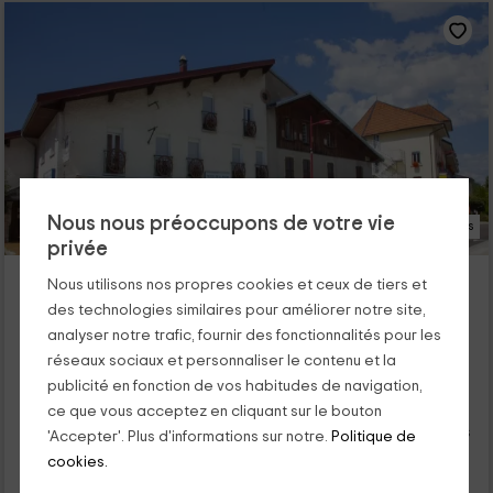
Nous nous préoccupons de votre vie
24 Photos
privée
Hôtel La Poste
Nous utilisons nos propres cookies et ceux de tiers et
Malbuisson, Doubs
des technologies similaires pour améliorer notre site,
0 opinions
analyser notre trafic, fournir des fonctionnalités pour les
Pour les chambres
10 chambres
réseaux sociaux et personnaliser le contenu et la
26 personnes
10 salles de bain
publicité en fonction de vos habitudes de navigation,
ce que vous acceptez en cliquant sur le bouton
Si vous cherchez à vous déconnecter à la fois en famille et en
couple, nous avons préparé pour vous, le plan parfait pour vos
'Accepter'. Plus d'informations sur notre.
Politique de
vacances. Nous vous proposons 10 chambres réparties en
cookies.
chambres doubles et quadruples où vous pourrez vous
reposer en toute quiétude. Nous t'attendons!