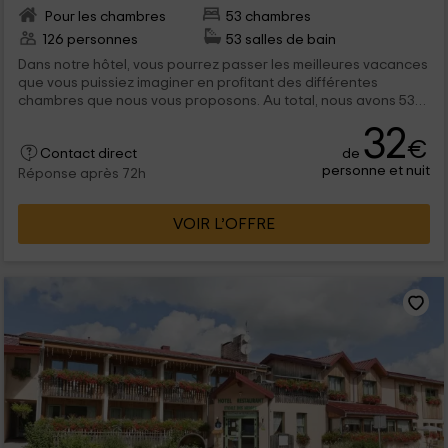
Pour les chambres
53 chambres
126 personnes
53 salles de bain
Dans notre hôtel, vous pourrez passer les meilleures vacances
que vous puissiez imaginer en profitant des différentes
chambres que nous vous proposons. Au total, nous avons 53
chambres de différents types, vous pouvez donc choisir celle
32
que vous aimez le plus. Et n'oubliez pas de profiter du
€
de
restaurant, des jardins ou de la piscine.
Contact direct
personne et nuit
Réponse après 72h
VOIR L’OFFRE