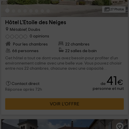
27 Photos
Hôtel L'Etoile des Neiges
Métabief, Doubs
0 opinions
Pour les chambres
22 chambres
66 personnes
22 salles de bain
Cet hôtel a tout ce dont vous avez besoin pour profiter d'un
environnement calme avec une belle vue. Vous pouvez choisir
entre nos 22 chambres, chacune avec une capacité
différente, allant de 1 personne à 6. Profitez avec nous de vos
41
meilleurs moments en vacances
€
de
Contact direct
personne et nuit
Réponse après 72h
VOIR L’OFFRE