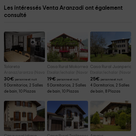
Les intéressés Venta Aranzadi ont également
consulté
Tolareta
Casa Rural Mokorrea
Casa Rural Juanperice
Aranaz/arantza (Navarre)
Etxalar/echalar (Navarre)
Etxalar/echalar (Navarre)
30
€
19
€
25
€
personne et nuit
personne et nuit
personne et nuit
5 Dormitorios, 2 Salles
5 Dormitorios, 2 Salles
4 Dormitorios, 2 Salles
de bain, 10 Plazas
de bain, 10 Plazas
de bain, 8 Plazas