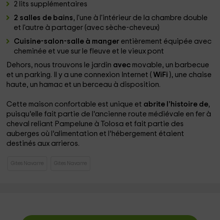
2 lits supplémentaires
2 salles de bains
, l'une à l'intérieur de la chambre double
et l'autre à partager (avec sèche-cheveux)
Cuisine-salon-salle à manger
entièrement équipée avec
cheminée et vue sur le fleuve et le vieux pont
Dehors, nous trouvons le jardin
avec
movable, un barbecue
et un parking. Il y a une connexion Internet (
WiFi
), une chaise
haute, un hamac et un berceau à disposition.
Cette maison confortable est unique et
abrite l’histoire de
,
puisqu’elle fait partie de l’ancienne route médiévale en fer à
cheval
reliant Pampelune à Tolosa et fait partie des
auberges où l’alimentation et l’hébergement étaient
destinés aux arrieros.
Gites Navarre
Gites Navarre