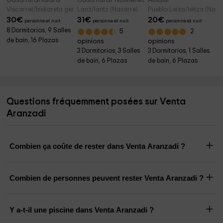
Casa rural Idiara
Casa Rural Txolinenea
Amaiur
Viscarret/biskareta gerendiain (Navarre)
Lanz/lantz (Navarre)
Pueblo Leiza/leitza (Nava
30
€
31
€
20
€
personne et nuit
personne et nuit
personne et nuit
8 Dormitorios, 9 Salles
5
2
de bain, 16 Plazas
opinions
opinions
3 Dormitorios, 3 Salles
3 Dormitorios, 1 Salles
de bain, 6 Plazas
de bain, 6 Plazas
Questions fréquemment posées sur Venta
Aranzadi
Combien ça coûte de rester dans Venta Aranzadi ?
Combien de personnes peuvent rester Venta Aranzadi ?
Y a-t-il une piscine dans Venta Aranzadi ?