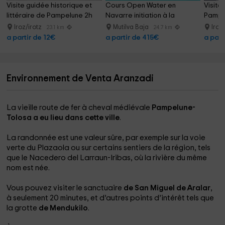
Visite guidée historique et 
Cours Open Water en 
Visite 
littéraire de Pampelune 2h
Navarre initiation à la 
Pampel
plongée
heure
Iroz/irotz
Mutilva Baja
Iroz
23.1 km
24.7 km
a partir de 12€
a partir de 415€
a part
Environnement de Venta Aranzadi
La vieille route de fer à cheval médiévale
Pampelune-
Tolosa a eu lieu dans cette ville
.
La randonnée
est une valeur sûre, par exemple sur la voie
verte du Plazaola ou sur certains sentiers de la région, tels
que le Nacedero del Larraun-Iribas, où la rivière du même
nom est née.
Vous pouvez visiter le sanctuaire
de San Miguel de Aralar
,
à seulement 20 minutes, et d’autres points d’intérêt tels que
la grotte
de Mendukilo
.