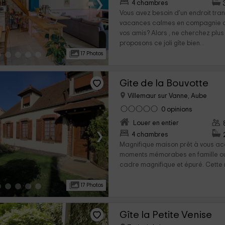
›
4 chambres
Vous avez besoin d'un endroit tra
vacances calmes en compagnie de
vos amis? Alors , ne cherchez plus
proposons ce joli gîte bien...
17 Photos
Gite de la Bouvotte
Villemaur sur Vanne, Aube
0 opinions
Louer en entier
›
4 chambres
Magnifique maison prêt à vous acc
moments mémorabes en famille ou
cadre magnifique et épuré. Cette m
17 Photos
Gîte la Petite Venise