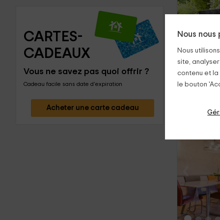
CARTES-
‹
Nous nous 
CADEAUX
Nous utilison
site, analyser
Vous ne savez pas quoi offrir ?
contenu et la
Cadeau facile sans date d'expiration
le bouton 'Acc
Acheter une carte cadeau
Gér
‹