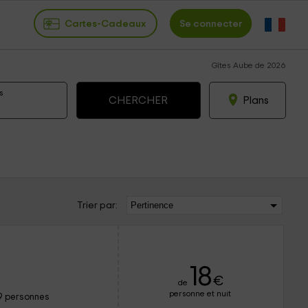
Cartes-Cadeaux
Se connecter
Gîtes Aube de 2026
s
Plans
Trier par:
18
€
de
personne et nuit
9 personnes