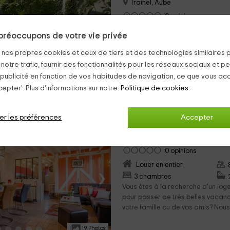
Trainel, Aube
0 opinions
Louer en entier
›
préoccupons de votre vie privée
2 chambres
s nos propres cookies et ceux de tiers et des technologies similaires 
Laissez vous séduire par les beau
la richesse du patriomoine culturel
 notre trafic, fournir des fonctionnalités pour les réseaux sociaux et pe
envisagez vous retrouver dans un 
 publicité en fonction de vos habitudes de navigation, ce que vous ac
calme, on vous...
epter'. Plus d'informations sur notre.
Politique de cookies.
18 Photos
er les préférences
Accepter
Le Bati Celher
Laubressel, Aube
0 opinions
Louer en entier
›
3 chambres
Vous êtes à la recherche d'un lo
pour passer de trés belles vaca
votre famille ou de vos amis? Nous 
19 Photos