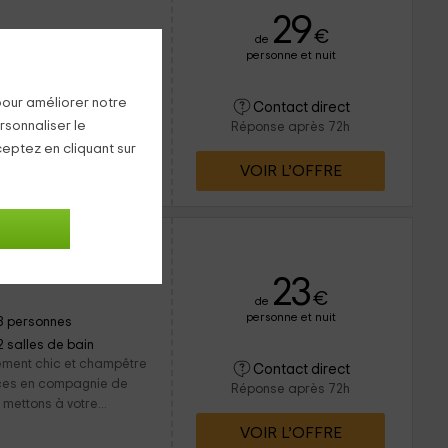
29
€
de
personne et nuit
6 personnes
1 salles de bain
pour améliorer notre
x paysages, la nature et
Contact direct
 de cette région! Si vous
rsonnaliser le
Réponse après 72h
coin de detente et
ceptez en cliquant sur
VOIR L’OFFRE
23
€
de
personne et nuit
8 personnes
2 salles de bain
gement chic et champêtre
Contact direct
nces en compagnie de
Réponse après 72h
mettons à votre...
VOIR L’OFFRE