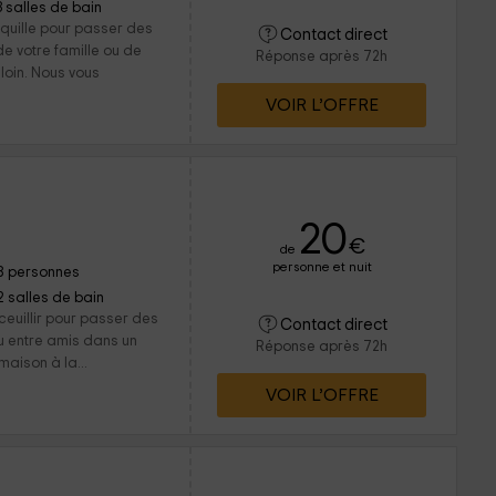
3 salles de bain
nquille pour passer des
Contact direct
 votre famille ou de
Réponse après 72h
 loin. Nous vous
VOIR L’OFFRE
20
€
de
personne et nuit
8 personnes
2 salles de bain
euillir pour passer des
Contact direct
 entre amis dans un
Réponse après 72h
aison à la...
VOIR L’OFFRE