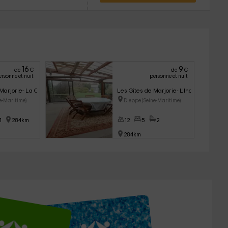
16
9
de
€
de
€
ersonne et nuit
personne et nuit
 Marjorie- La Cabane de Bonsecours
Les Gîtes de Marjorie- L'Inattendue
e-Maritime)
Dieppe (Seine-Maritime)
1
284km
12
5
2
284km