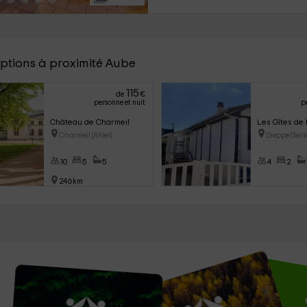
options à proximité Aube
115
de
€
personne et nuit
p
Château de Charmeil
Les Gîtes de
Charmeil (Allier)
Dieppe (Sein
10
5
5
4
2
246km