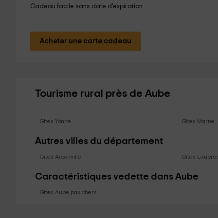
Cadeau facile sans date d'expiration
Acheter une carte cadeau
Tourisme rural près de Aube
Gîtes Yonne
Gîtes Marne
Autres villes du département
Gîtes Arconville
Gîtes Laubre
Caractéristiques vedette dans Aube
Gîtes Aube pas chers