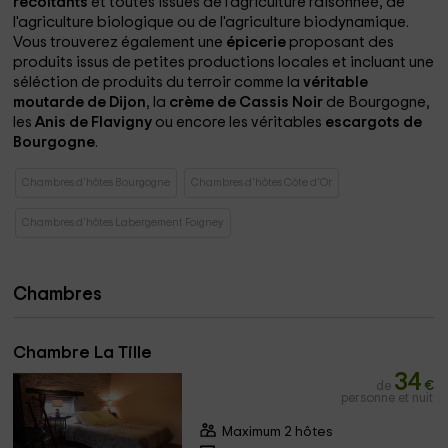
récoltants
et toutes issues de l'agriculture raisonnée, de
l'agriculture biologique ou de l'agriculture biodynamique.
Vous trouverez également une
épicerie
proposant des
produits issus de petites productions locales et incluant une
séléction de produits du terroir comme la
véritable
moutarde de Dijon
, la
crème de Cassis Noir
de Bourgogne,
les
Anis de Flavigny
ou encore les véritables
escargots de
Bourgogne
.
Chambres d'hôtes Bourgogne
Chambres d'hôtes Côte d'Or
Chambres d'hôtes Labergement Foigney
Chambres
Chambre La Tille
34
de
€
personne et nuit
Maximum 2 hôtes