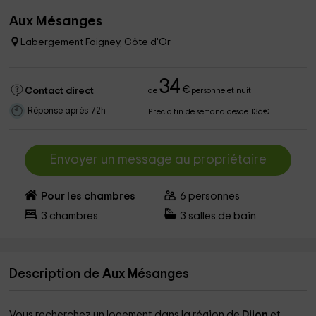
Aux Mésanges
Labergement Foigney, Côte d'Or
34
€
Contact direct
de
personne et nuit
Réponse après 72h
Precio fin de semana desde 136€
Envoyer un message au propriétaire
Pour les chambres
6
personnes
3
chambres
3
salles de bain
Description de Aux Mésanges
Vous recherchez un logement dans la région de
Dijon
et