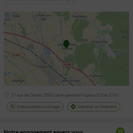
27 rue de Genlis
21110
Labergement Foigney
(
Côte d'Or
)
Emplacement partagé
Générer un itinéraire
Notre engagement envers vous