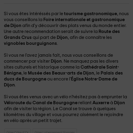
Si vous êtes intéréssés par le
tourisme gastronomique
, nous
vous conseillons la
Foire internationale et gastronomique
de Dijon
afin d'y découvrir des plats venus du monde entier.
Une autre recommendation serait de suivre la
Route des
Grands Crus
qui part de
Dijon
, afin de connaître les
vignobles bourguignons
.
Si vous ne l'avez jamais fait, nous vous conseillons de
commencer par visiter
Dijon
. Ne manquez pas les divers
sites culturels et historique comme la
Cathédrale Saint-
Bénigne
, le
Musée des Beaux-arts de Dijon
, le
Palais des
ducs de Bourgogne
ou encore l'
Église Notre-Dame de
Dijon
.
Si vous êtes venus avec un vélo n'hésitez pas à emprunter la
Véloroute du Canal de Bourgogne
reliant
Auxerre
à
Dijon
afin de visiter la région. Le Canal se trouve à quelques
kilomètres du village et vous pourrez aisément le rejoindre
en vélo après un petit trajet.
Gites Côte d'Or
Gites Labergement Foigney