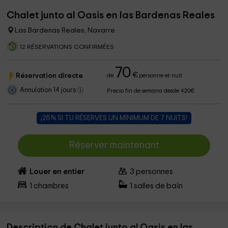
Chalet junto al Oasis en las Bardenas Reales
Las Bardenas Reales, Navarre
12 RÉSERVATIONS CONFIRMÉES
70
€
Réservation directe
de
personne et nuit
Annulation 14 jours
Precio fin de semana desde 420€
¡25% SI TU RÉSERVES UN MINIMUM DE 7 NUITS!
Réserver maintenant
Louer en entier
3
personnes
1
chambres
1
salles de bain
Description de Chalet junto al Oasis en las