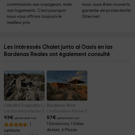
commissions aux voyageurs, mais 
nous, vous êtes couverts pa
aux logements. C'est pourquoi 
garantie de protectionVoy
nous vous offrons toujours le 
Gites.net
meilleur prix.
Les intéressés Chalet junto al Oasis en las
Bardenas Reales ont également consulté
Cabaña Troglodita La Roca
Bardenas West
Las Bardenas Reales (Navarre)
Las Bardenas Reales (Navarre)
93
€
57
€
personne et nuit
personne et nuit
1 Dormitorios, 1 Salles
1
de bain, 6 Plazas
opinions