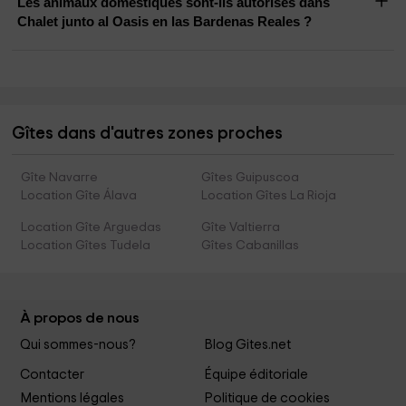
Les animaux domestiques sont-ils autorisés dans
Chalet junto al Oasis en las Bardenas Reales ?
Gîtes dans d'autres zones proches
Gîte Navarre
Gîtes Guipuscoa
Location Gîte Álava
Location Gîtes La Rioja
Location Gîte Arguedas
Gîte Valtierra
Location Gîtes Tudela
Gîtes Cabanillas
À propos de nous
Qui sommes-nous?
Blog Gites.net
Contacter
Équipe éditoriale
Mentions légales
Politique de cookies