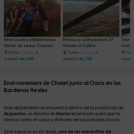
Fête country à Mallén avec 
Pilotez un ULM pendant 20 
Tour e
lâcher de veaux 3 heures
minutes à Tudela
traver
+ piqu
Mallen
Tudela
Tud
28.8 km
16.5 km
a partir de 20€
a partir de 75€
a part
Environnement de Chalet junto al Oasis en las
Bardenas Reales
Este alojamiento se encuentra dentro de la población de
Arguedas
, un destino en
Navarra
pensado para que te
sientas como en casa y disfrutes de los paisajes únicos.
Este espacio es sin duda,
una de las maravillas de