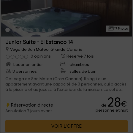
17 Photos
Junior Suite - El Estanco 14
Vega de San Mateo, Grande Canarie
0 opinions
Réservé 7 fois
Louer en entier
1 chambres
3 personnes
1 salles de bain
Cet Vega de San Mateo (Gran Canaria). Il s'agit d'un
appartement ayant une capacité de 3 personnes, qui a accès
à la piscine et au jacuzzi à l'extérieur de la maison. Le sol de
type suite a une salle de bain et un canapa-chamm dans le
28
salon, en plus d'une cuisine.
€
Réservation directe
de
personne et nuit
Annulation 7 jours avant
VOIR L’OFFRE