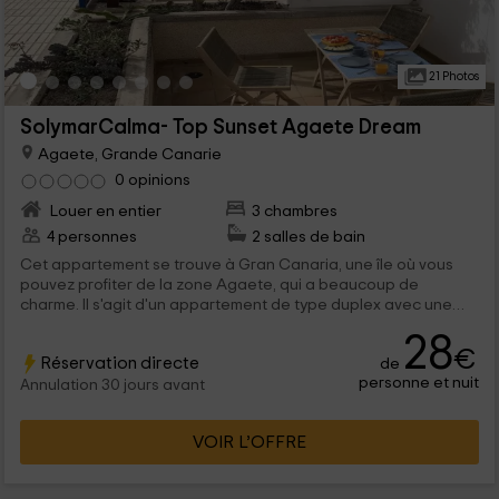
21 Photos
SolymarCalma- Top Sunset Agaete Dream
Agaete, Grande Canarie
0 opinions
Louer en entier
3 chambres
4 personnes
2 salles de bain
Cet appartement se trouve à Gran Canaria, une île où vous
pouvez profiter de la zone Agaete, qui a beaucoup de
charme. Il s'agit d'un appartement de type duplex avec une
capacité pour 4 personnes qui possède des espaces grands
28
et modernes et toutes sortes de confort à l'intérieur.
€
Réservation directe
de
personne et nuit
Annulation 30 jours avant
VOIR L’OFFRE