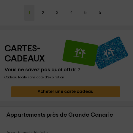
1
2
3
4
5
6
CARTES-
CADEAUX
Vous ne savez pas quoi offrir ?
Cadeau facile sans date d'expiration
Acheter une carte cadeau
Appartements près de Grande Canarie
Appartements Ténérife