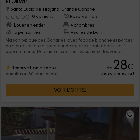
El Olivar
Santa Lucia de Tirajana, Grande Canarie
0 opinions
Réservé 1 fois
Louer en entier
4 chambres
15 personnes
4 salles de bain
Maison typique des Canaries, avec façade blanche et parties
en pierre sombre à l'intérieur desquelles sont répartis les 4
appartements. De plus, à l'extérieur, vous avez des zones
communes, idéales pour interagir avec les autres clients et
28
profiter d'espaces tels que la grande piscine avec une vue
€
Réservation directe
de
unique sur le paysage de l'île.
personne et nuit
Annulation 30 jours avant
VOIR L’OFFRE