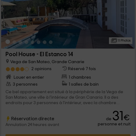
11 Photos
Pool House - El Estanco 14
Vega de San Mateo, Grande Canarie
2 opinions
Réservé 7 fois
Louer en entier
1 chambres
3 personnes
1 salles de bain
Ce bel appartement est situé à la périphérie de la Vega de
San Mateo, une ville à l'intérieur de Gran Canaria. Il a des
endroits pour 3 personnes à l'intérieur, avec la chambre
double et le canapa-chama de la pièce. À l'extérieur, il y a
31
piscine et jacuzzi.
€
Réservation directe
de
personne et nuit
Annulation 24 heures avant