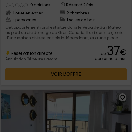
0 opinions
Réservé 2 fois
Louer en entier
2 chambres
4 personnes
1 salles de bain
Cet appartement rural est situé dans le Vega de San Mateo,
au pied du pic de neige de Gran Canaria. Il est dans le grenier
d'une maison divisée en sols indépendants, et a une place
pour 4 personnes. Il a une salle de bain partagée, en plus de la
37
cuisine et du salon.
€
Réservation directe
de
personne et nuit
Annulation 24 heures avant
VOIR L’OFFRE