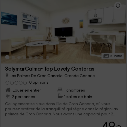
18 Photos
SolymarCalma- Top Lovely Canteras
Las Palmas De Gran Canaria, Grande Canarie
0 opinions
Louer en entier
1 chambres
2 personnes
1 salles de bain
Ce logement se situe dans l'île de Gran Canaria, où vous
pourrez profiter de la tranquillité qui règne dans la région las
palmas de Gran Canaria. Nous avons une capacité pour 2
personnes qu'ils pourront profiter de paysages uniques et
49
plein de charme, en vue des zones naturelles qui sont devant.