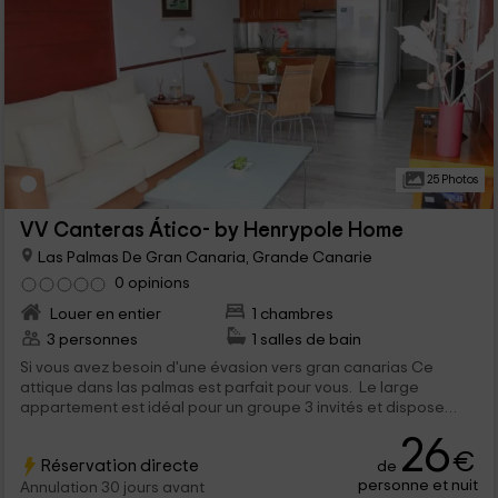
25 Photos
VV Canteras Ático- by Henrypole Home
Las Palmas De Gran Canaria, Grande Canarie
0 opinions
Louer en entier
1 chambres
3 personnes
1 salles de bain
Si vous avez besoin d'une évasion vers gran canarias Ce
attique dans las palmas est parfait pour vous. Le large
appartement est idéal pour un groupe 3 invités et dispose
d'un balcon avec une vue fantastique. Vous pouvez aller
26
marcher jusqu'à la plage, vous faire un massage dans un spa à
€
Réservation directe
de
proximité ou visiter la cathédrale de Santa Ana.
personne et nuit
Annulation 30 jours avant