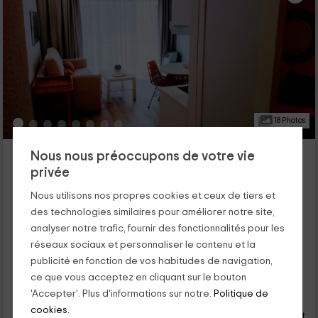
18 Photos
VV Canteras Palm Beach- Henrypole Home
Nous nous préoccupons de votre vie
Las Palmas De Gran Canaria, Grande Canarie
privée
0 opinions
Nous utilisons nos propres cookies et ceux de tiers et
Louer en entier
1 chambres
des technologies similaires pour améliorer notre site,
2 personnes
1 salles de bain
analyser notre trafic, fournir des fonctionnalités pour les
Si vous avez besoin d'une escapade romantique sur la plage,
réseaux sociaux et personnaliser le contenu et la
nous recommandons cet appartement dans la ville de las
publicité en fonction de vos habitudes de navigation,
palmas, à Gran Canarias. L'hébergement pour 2 est très
ce que vous acceptez en cliquant sur le bouton
spacieux, est entièrement équipé et a un balcon. Vous serez
40
juste à côté de la plage, un parc et un spa pour vous détendre
'Accepter'. Plus d'informations sur notre.
Politique de
€
Réservation directe
de
complètement pendant vos vacances.
cookies.
personne et nuit
Annulation 30 jours avant