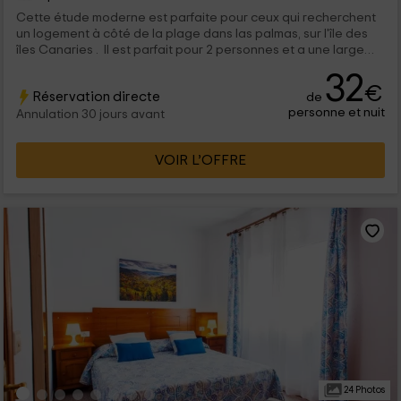
Cette étude moderne est parfaite pour ceux qui recherchent
un logement à côté de la plage dans las palmas, sur l'île des
îles Canaries . Il est parfait pour 2 personnes et a une large
terrasse avec vue sur la mer. Vous pouvez visiter la plage, un
32
château, jouer golf ou manger dans des restaurants près de la
€
Réservation directe
de
délicieuse gastronomie typique.
personne et nuit
Annulation 30 jours avant
VOIR L’OFFRE
24 Photos