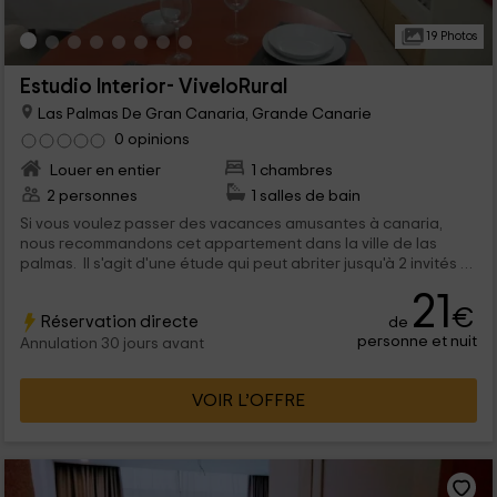
19 Photos
Estudio Interior- ViveloRural
Las Palmas De Gran Canaria, Grande Canarie
0 opinions
Louer en entier
1 chambres
2 personnes
1 salles de bain
Si vous voulez passer des vacances amusantes à canaria,
nous recommandons cet appartement dans la ville de las
palmas. Il s'agit d'une étude qui peut abriter jusqu'à 2 invités et
est entièrement équipée. Vous pouvez visiter les musées, la
21
plage, un beau jardin botanique ou manger dans plusieurs
€
Réservation directe
de
restaurant.
personne et nuit
Annulation 30 jours avant
VOIR L’OFFRE