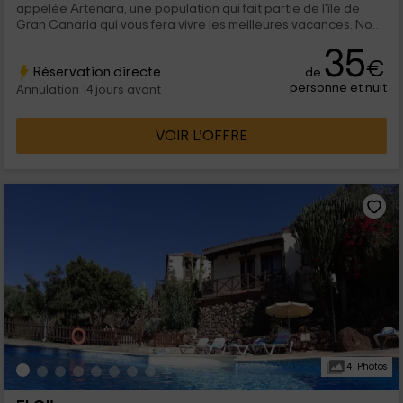
appelée Artenara, une population qui fait partie de l'île de
Gran Canaria qui vous fera vivre les meilleures vacances. Nous
avons la capacité de 2 personnes, qui vont trouver des
35
intérieurs pleins de confort et des extérieurs dans lesquels
€
Réservation directe
de
envisager l'environnement.
personne et nuit
Annulation 14 jours avant
VOIR L’OFFRE
41 Photos