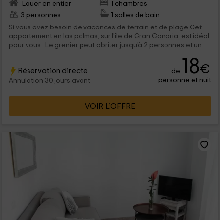
Louer en entier
1 chambres
3 personnes
1 salles de bain
Si vous avez besoin de vacances de terrain et de plage Cet
appartement en las palmas, sur l'île de Gran Canaria, est idéal
pour vous. Le grenier peut abriter jusqu'à 2 personnes et une
terrasse avec des meubles et certaines vues fantastiques sur
18
les montagnes. Vous pouvez aller sur plages à proximité, faire
€
Réservation directe
de
sports de plein air dans le terrain ou visiter la ville de la ville de
personne et nuit
Las Palmas.
Annulation 30 jours avant
VOIR L’OFFRE