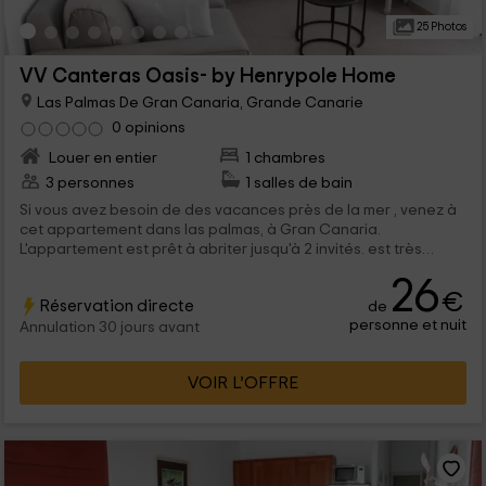
25 Photos
VV Canteras Oasis- by Henrypole Home
Las Palmas De Gran Canaria, Grande Canarie
0 opinions
Louer en entier
1 chambres
3 personnes
1 salles de bain
Si vous avez besoin de des vacances près de la mer , venez à
cet appartement dans las palmas, à Gran Canaria.
L'appartement est prêt à abriter jusqu'à 2 invités. est très
spacieux et a une grande terrasse meublée. Vous serez très
26
près de la plage, un marché de produits frais et un beau
€
Réservation directe
de
château.
personne et nuit
Annulation 30 jours avant
VOIR L’OFFRE