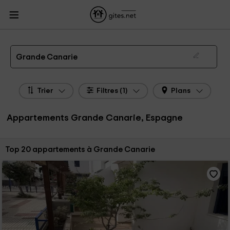
Gites.net
Gites Espagne
Appartements Espagne
Appartements Îles
Canaries
Appartements Grande Canarie
Appartements Ruraux Grande Canarie
Grande Canarie
Trier
Filtres (1)
Plans
Appartements Grande Canarie, Espagne
Trier par:
Top 20 appartements à Grande Canarie