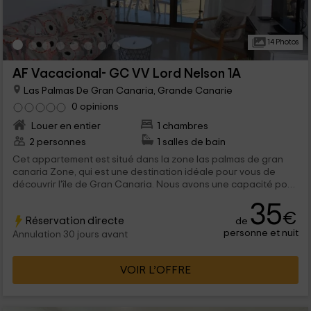
14 Photos
AF Vacacional- GC VV Lord Nelson 1A
Las Palmas De Gran Canaria, Grande Canarie
0 opinions
Louer en entier
1 chambres
2 personnes
1 salles de bain
Cet appartement est situé dans la zone las palmas de gran
canaria Zone, qui est une destination idéale pour vous de
découvrir l'île de Gran Canaria. Nous avons une capacité pour
2 personnes qui trouveront différentes chambres et qui se
35
trouvent devant la plage, dans laquelle vous pourrez en
€
Réservation directe
de
profiter.
personne et nuit
Annulation 30 jours avant
VOIR L’OFFRE