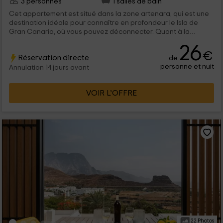
3 personnes
1 salles de bain
Cet appartement est situé dans la zone artenara, qui est une
destination idéale pour connaître en profondeur le Isla de
Gran Canaria, où vous pouvez déconnecter. Quant à la
capacité, il est pour un maximum de 3 personnes, qu'ils
26
pourront profiter de séjours charmants, une cour intérieure et
€
Réservation directe
de
une terrasse.
personne et nuit
Annulation 14 jours avant
VOIR L’OFFRE
22 Photos