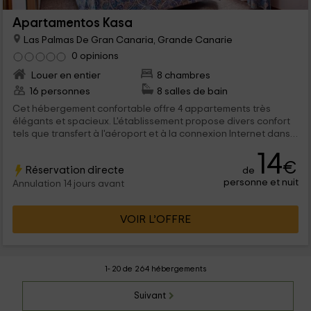
Apartamentos Kasa
Las Palmas De Gran Canaria, Grande Canarie
0 opinions
Louer en entier
8 chambres
16 personnes
8 salles de bain
Cet hébergement confortable offre 4 appartements très
élégants et spacieux. L'établissement propose divers confort
tels que transfert à l'aéroport et à la connexion Internet dans
chacune des chambres. Chaque appartement a salon avec
14
télévision, salle à manger, cuisine entièrement équipée et salle
€
Réservation directe
de
de bain privée. Chacun a 2 chambres, une avec 2 lits
personne et nuit
individuels et un autre avec lit-nido.
Annulation 14 jours avant
VOIR L’OFFRE
1- 20 de 264 hébergements
Suivant