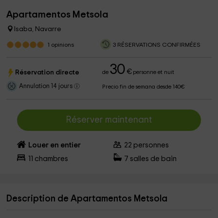
Apartamentos Metsola
Isaba, Navarre
1
opinions
3 RÉSERVATIONS CONFIRMÉES
30
€
Réservation directe
de
personne et nuit
Annulation 14 jours
Precio fin de semana desde 140€
Réserver maintenant
Louer en entier
22
personnes
11
chambres
7
salles de bain
Description de Apartamentos Metsola