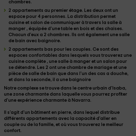
chambres.
2 appartements au premier étage
. Les deux ont
un
espace pour 4 personnes.
La distribution permet
cuisine et salon
de communiquer à travers la salle à
manger
,
équipée d'une table en bois
et des chaises.
Chacun d'eux a
2 chambres. Ils ont également une salle
de bain avec baignoire.
2 appartements bas pour les couples
. Ce sont des
espaces confortables dans lesquels vous trouverez une
cuisine complète
, une salle à manger
et un
salon
pour
se détendre. Les
2 ont
une chambre de mariage
et
une
pièce de
salle de bain
que dans l'un des cas a
douche
,
et dans la seconde, il a
une baignoire
Notre complexe se trouve dans le
centre urbain d'Isaba
,
une zone charmante dans laquelle vous pourrez profiter
d'une expérience
charmante à Navarra.
Il s'agit d'un bâtiment en pierre, dans lequel
distribue
différents appartements
avec la capacité d'aller en
couple ou de la famille, et où vous trouverez le meilleur
confort.