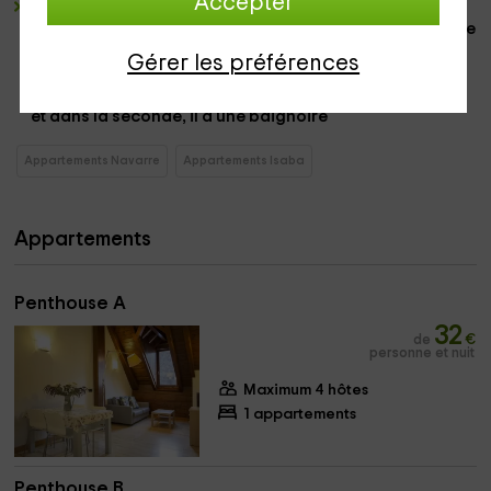
Accepter
2 appartements bas pour les couples
. Ce sont des
espaces confortables dans lesquels vous trouverez une
cuisine complète
, une salle à manger
et un
salon
pour
Gérer les préférences
se détendre. Les
2 ont
une chambre de mariage
et
une
pièce de
salle de bain
que dans l'un des cas a
douche
,
et dans la seconde, il a
une baignoire
Appartements Navarre
Appartements Isaba
Appartements
Penthouse A
32
de
€
personne et nuit
Maximum 4 hôtes
1 appartements
Penthouse B