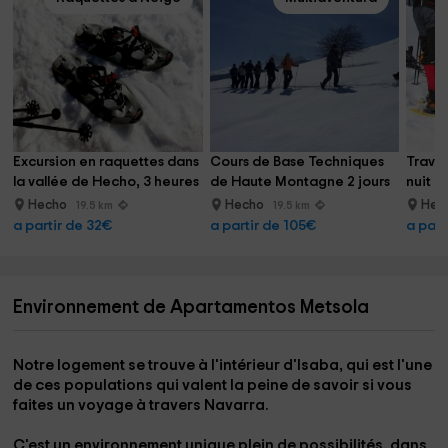
Excursion en raquettes dans 
Cours de Base Techniques 
Traver
la vallée de Hecho, 3 heures
de Haute Montagne 2 jours
nuit e
Hecho
Hecho
Hec
19.5 km
19.5 km
a partir de 32€
a partir de 105€
a part
Environnement de Apartamentos Metsola
Notre logement
se trouve à l'intérieur d'Isaba
, qui est l'une
de ces populations qui valent la peine de savoir si vous
faites un voyage à travers
Navarra
.
C'est un environnement
unique plein de possibilités
, dans