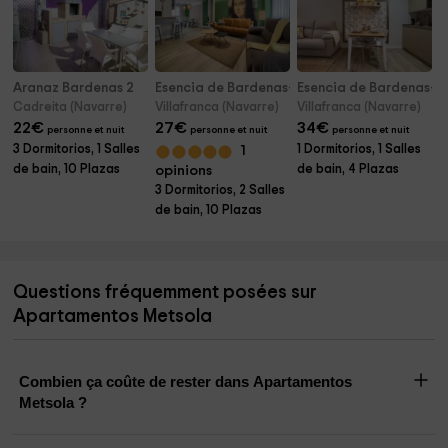
Aranaz Bardenas 2
Esencia de Bardenas- Apartamento Alesves
Esencia de Bardenas- 
Cadreita (Navarre)
Villafranca (Navarre)
Villafranca (Navarre)
22
€
27
€
34
€
personne et nuit
personne et nuit
personne et nuit
3 Dormitorios, 1 Salles
1 Dormitorios, 1 Salles
1
de bain, 10 Plazas
de bain, 4 Plazas
opinions
3 Dormitorios, 2 Salles
de bain, 10 Plazas
Questions fréquemment posées sur
Apartamentos Metsola
Combien ça coûte de rester dans Apartamentos
Metsola ?