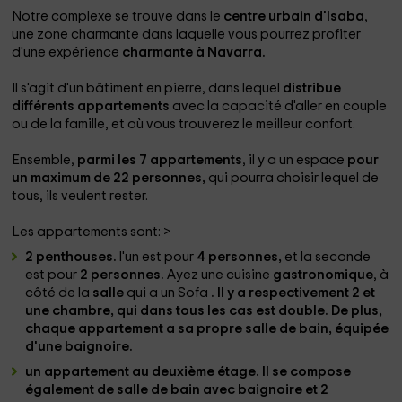
Notre complexe se trouve dans le
centre urbain d'Isaba
,
une zone charmante dans laquelle vous pourrez profiter
d'une expérience
charmante à Navarra.
Il s'agit d'un bâtiment en pierre, dans lequel
distribue
différents appartements
avec la capacité d'aller en couple
ou de la famille, et où vous trouverez le meilleur confort.
Ensemble,
parmi les 7 appartements
, il y a un espace
pour
un maximum de 22 personnes,
qui pourra choisir lequel de
tous, ils veulent rester.
Les appartements sont:
>
2 penthouses.
l'un est pour
4 personnes,
et la seconde
est pour
2 personnes.
Ayez une cuisine
gastronomique
, à
côté de la
salle
qui a un Sofa
. Il y a respectivement 2 et
une
chambre
, qui dans tous les cas est
double
. De plus,
chaque appartement a sa propre
salle de bain
, équipée
d'une
baignoire
.
un appartement au deuxième étage. Il se compose
également de
salle de bain avec baignoire
et
2