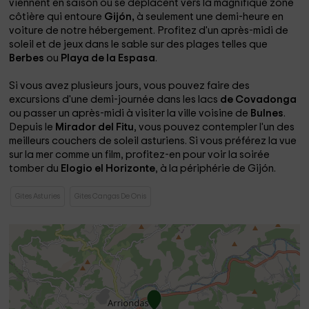
viennent en saison ou se déplacent vers la magnifique zone
côtière qui entoure
Gijón,
à seulement une demi-heure en
voiture de notre hébergement. Profitez d'un après-midi de
soleil et de jeux dans le sable sur des plages telles que
Berbes
ou
Playa de la Espasa
.
Si vous avez plusieurs jours, vous pouvez faire des
excursions d'une demi-journée dans les lacs
de Covadonga
ou passer un après-midi à visiter la ville voisine de
Bulnes
.
Depuis le
Mirador del Fitu
, vous pouvez contempler l'un des
meilleurs couchers de soleil asturiens. Si vous préférez la vue
sur la mer comme un film, profitez-en pour voir la soirée
tomber du
Elogio el Horizonte
, à la périphérie de Gijón.
Gites Asturies
Gites Cangas De Onis