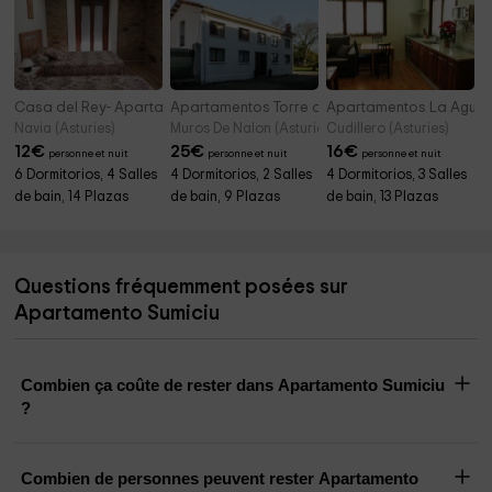
Casa del Rey- Apartamentos
Apartamentos Torre del Marqués
Apartamentos La Aguile
Navia (Asturies)
Muros De Nalon (Asturies)
Cudillero (Asturies)
12
€
25
€
16
€
personne et nuit
personne et nuit
personne et nuit
6 Dormitorios, 4 Salles
4 Dormitorios, 2 Salles
4 Dormitorios, 3 Salles
de bain, 14 Plazas
de bain, 9 Plazas
de bain, 13 Plazas
Questions fréquemment posées sur
Apartamento Sumiciu
Combien ça coûte de rester dans Apartamento Sumiciu
?
Combien de personnes peuvent rester Apartamento