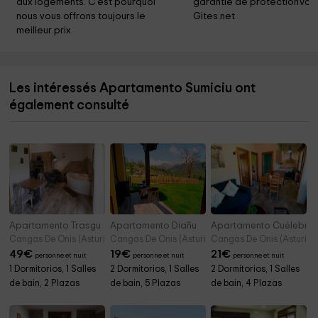
aux logements. C'est pourquoi 
garantie de protectionVoy
nous vous offrons toujours le 
Gites.net
meilleur prix.
Les intéressés Apartamento Sumiciu ont
également consulté
Apartamento Trasgu
Apartamento Diañu
Apartamento Cuélebre
Cangas De Onis (Asturies)
Cangas De Onis (Asturies)
Cangas De Onis (Asturies
49
€
19
€
21
€
personne et nuit
personne et nuit
personne et nuit
1 Dormitorios, 1 Salles
2 Dormitorios, 1 Salles
2 Dormitorios, 1 Salles
de bain, 2 Plazas
de bain, 5 Plazas
de bain, 4 Plazas