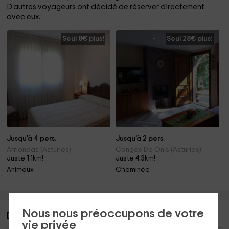
D'autres voyageurs ont décidé de réserver directement
avec eux.
Seul 8€ plus!
Seul 28€ plus!
Jusqu'à 4 pers.
Jusqu'à 2 pers.
Arriondas (Asturies)
Cangas De Onis (Asturies)
Juste 1.1km!
Juste 4.3km!
Animaux
Cheminée
Nous nous préoccupons de votre
Description de Apartamento Sumiciu
vie privée