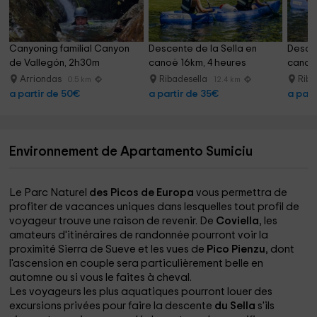
Canyoning familial Canyon 
Descente de la Sella en 
Descen
de Vallegón, 2h30m
canoë 16km, 4 heures
canoë 
heure
Arriondas
Ribadesella
Riba
0.5 km
12.4 km
a partir de 50€
a partir de 35€
a part
Environnement de Apartamento Sumiciu
Le Parc Naturel
des Picos de Europa
vous permettra de
profiter de vacances uniques dans lesquelles tout profil de
voyageur trouve une raison de revenir. De
Coviella
, les
amateurs d'itinéraires de randonnée pourront voir la
proximité Sierra de Sueve et les vues de
Pico Pienzu
, dont
l'ascension en couple sera particulièrement belle en
automne ou si vous le faites à cheval.
Les voyageurs les plus aquatiques pourront louer des
excursions privées pour faire la descente
du Sella
s'ils