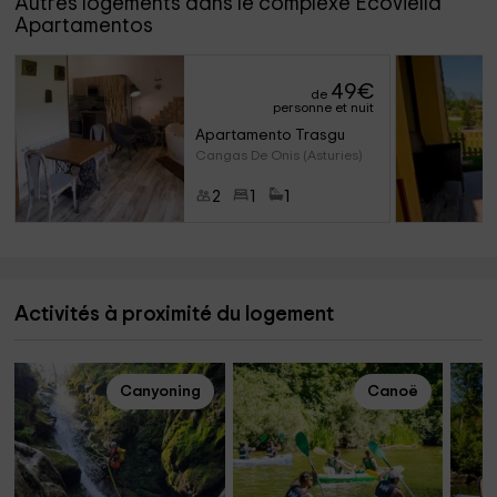
Autres logements dans le complexe Ecoviella
Apartamentos
49
€
de
personne et nuit
Apartamento Trasgu
Cangas De Onis (Asturies)
2
1
1
Activités à proximité du logement
Canyoning
Canoë